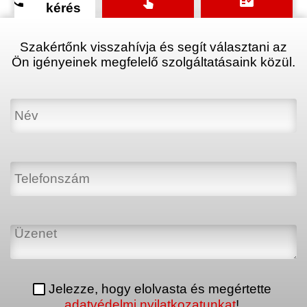
phone
touch_app
fact_check
kérés
Szakértőnk visszahívja és segít választani az
Ön igényeinek megfelelő szolgáltatásaink közül.
Jelezze, hogy elolvasta és megértette
adatvédelmi nyilatkozatunkat
!