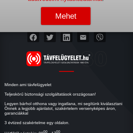
mail
Minden ami távfelügyelet
Teljeskörű biztonsági szolgáltatások országosan!
Legyen bárhol otthona vagy ingatlana, mi segítünk kiválasztani
Önnek a legjobb ajánlatot, szakértelem versenyképes áron,
garanciákkal
3 évtized szakértelme egy oldalon.
00
00