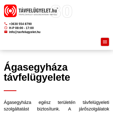
phone
+3630 554 8790
schedule
H-P 08:00 - 17:00
mail
info@tavfelugyelet.hu
menu
Ágasegyháza
távfelügyelete
Ágasegyháza egész területén távfelügyeleti
szolgáltatást biztosítunk. A járőszolgálatok