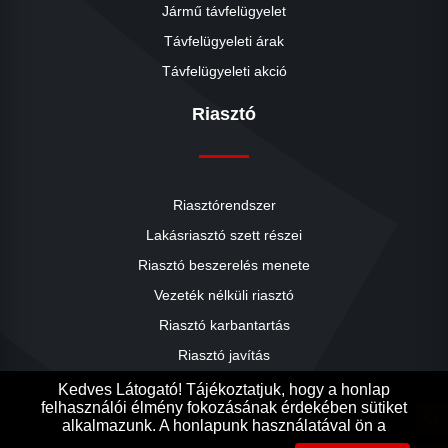
Jármű távfelügyelet
Távfelügyeleti árak
Távfelügyeleti akció
Riasztó
Riasztórendszer
Lakásriasztó szett részei
Riasztó beszerelés menete
close
Vezeték nélküli riasztó
Riasztó karbantartás
Riasztó javítás
Riasztók árai
Kedves Látogató! Tájékoztatjuk, hogy a honlap
felhasználói élmény fokozásának érdekében sütiket
Riasztó akció
search
alkalmazunk. A honlapunk használatával ön a