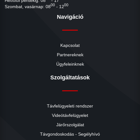
Hétfőtől péntekig: 08
- 17
00
00
Szombat, vasárnap: 08
- 12
Navigáció
Kapcsolat
Partnereknek
Ügyfeleinknek
Szolgáltatások
Távfelügyeleti rendszer
Videótávfelügyelet
Járőrszolgálat
Távgondoskodás - Segélyhívó