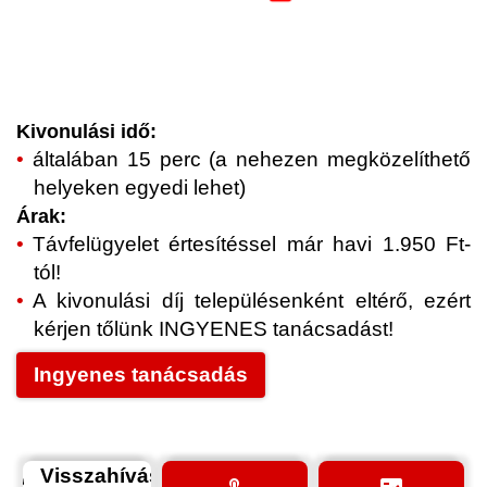
Kivonulási idő:
általában 15 perc (a nehezen megközelíthető
helyeken egyedi lehet)
Árak:
Távfelügyelet értesítéssel már havi 1.950 Ft-
tól!
A kivonulási díj településenként eltérő, ezért
kérjen tőlünk INGYENES tanácsadást!
Ingyenes tanácsadás
Visszahívás