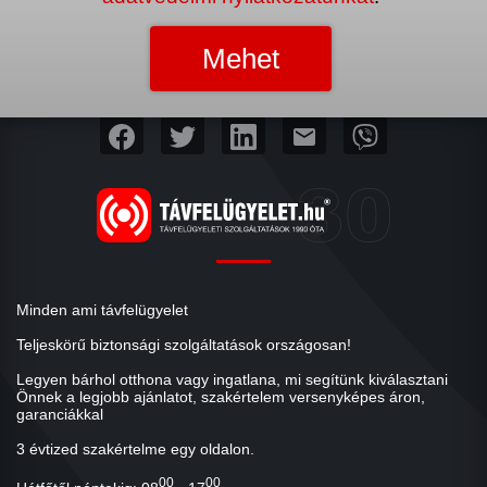
mail
Minden ami távfelügyelet
Teljeskörű biztonsági szolgáltatások országosan!
Legyen bárhol otthona vagy ingatlana, mi segítünk kiválasztani
Önnek a legjobb ajánlatot, szakértelem versenyképes áron,
garanciákkal
3 évtized szakértelme egy oldalon.
00
00