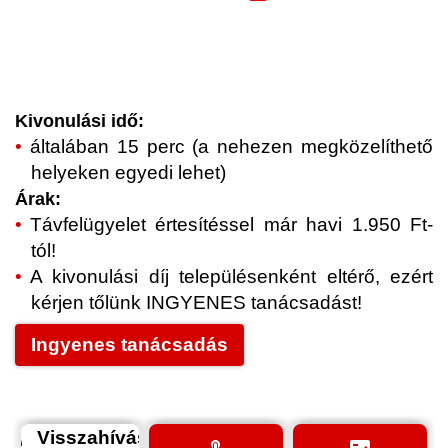
Kivonulási idő:
általában 15 perc (a nehezen megközelíthető
helyeken egyedi lehet)
Árak:
Távfelügyelet értesítéssel már havi 1.950 Ft-
tól!
A kivonulási díj településenként eltérő, ezért
kérjen tőlünk INGYENES tanácsadást!
Ingyenes tanácsadás
Visszahívás