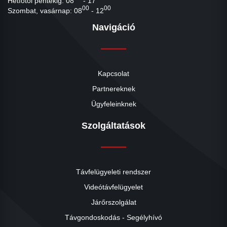
Hétfőtől péntekig: 08
- 17
00
00
Szombat, vasárnap: 08
- 12
Navigáció
Kapcsolat
Partnereknek
Ügyfeleinknek
Szolgáltatások
Távfelügyeleti rendszer
Videótávfelügyelet
Járőrszolgálat
Távgondoskodás - Segélyhívó