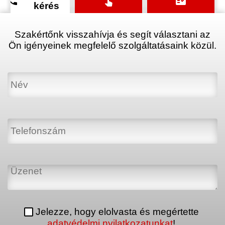
phone
touch_app
fact_check
kérés
Szakértőnk visszahívja és segít választani az
Ön igényeinek megfelelő szolgáltatásaink közül.
Jelezze, hogy elolvasta és megértette
adatvédelmi nyilatkozatunkat
!