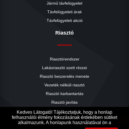
Jármű távfelügyelet
Távfelügyeleti árak
Távfelügyeleti akció
Riasztó
Riasztórendszer
Lakásriasztó szett részei
Riasztó beszerelés menete
close
Vezeték nélküli riasztó
Riasztó karbantartás
Riasztó javítás
Riasztók árai
Kedves Látogató! Tájékoztatjuk, hogy a honlap
felhasználói élmény fokozásának érdekében sütiket
Riasztó akció
search
alkalmazunk. A honlapunk használatával ön a