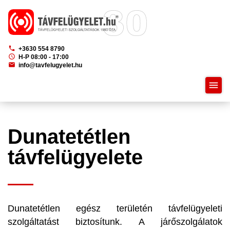
phone
+3630 554 8790
schedule
H-P 08:00 - 17:00
mail
info@tavfelugyelet.hu
menu
Dunatetétlen
távfelügyelete
Dunatetétlen egész területén távfelügyeleti
szolgáltatást biztosítunk. A járőszolgálatok