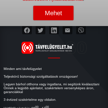
mail
Minden ami távfelügyelet
Teljeskörű biztonsági szolgáltatások országosan!
Legyen bárhol otthona vagy ingatlana, mi segítünk kiválasztani
Önnek a legjobb ajánlatot, szakértelem versenyképes áron,
garanciákkal
3 évtized szakértelme egy oldalon.
00
00