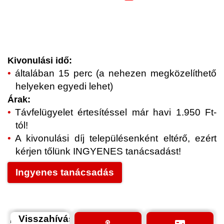
Kivonulási idő:
általában 15 perc (a nehezen megközelíthető
helyeken egyedi lehet)
Árak:
Távfelügyelet értesítéssel már havi 1.950 Ft-
tól!
A kivonulási díj településenként eltérő, ezért
kérjen tőlünk INGYENES tanácsadást!
Ingyenes tanácsadás
Visszahívás