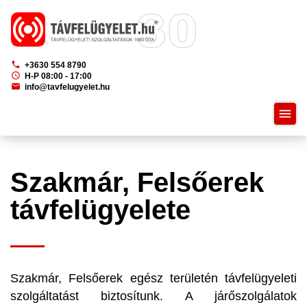
phone
+3630 554 8790
schedule
H-P 08:00 - 17:00
mail
info@tavfelugyelet.hu
menu
Szakmár, Felsőerek
távfelügyelete
Szakmár, Felsőerek egész területén távfelügyeleti
szolgáltatást biztosítunk. A járőszolgálatok