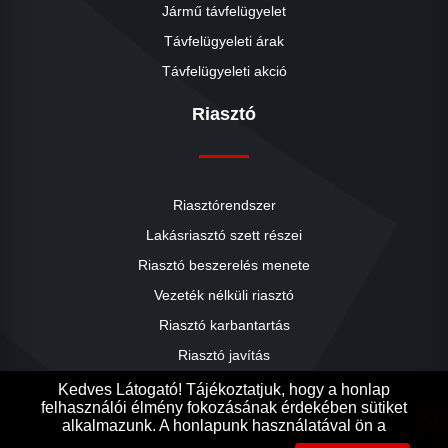
Jármű távfelügyelet
Távfelügyeleti árak
Távfelügyeleti akció
Riasztó
Riasztórendszer
Lakásriasztó szett részei
Riasztó beszerelés menete
close
Vezeték nélküli riasztó
Riasztó karbantartás
Riasztó javítás
Riasztók árai
Kedves Látogató! Tájékoztatjuk, hogy a honlap
felhasználói élmény fokozásának érdekében sütiket
Riasztó akció
search
alkalmazunk. A honlapunk használatával ön a