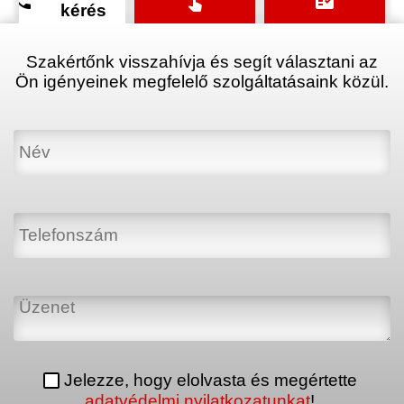
phone
touch_app
fact_check
kérés
Szakértőnk visszahívja és segít választani az
Ön igényeinek megfelelő szolgáltatásaink közül.
Jelezze, hogy elolvasta és megértette
adatvédelmi nyilatkozatunkat
!