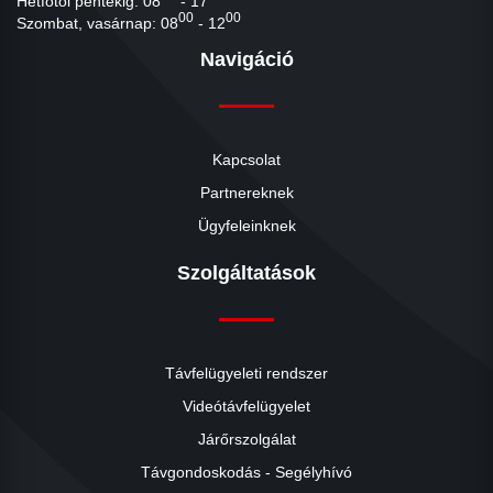
Hétfőtől péntekig: 08
- 17
00
00
Szombat, vasárnap: 08
- 12
Navigáció
Kapcsolat
Partnereknek
Ügyfeleinknek
Szolgáltatások
Távfelügyeleti rendszer
Videótávfelügyelet
Járőrszolgálat
Távgondoskodás - Segélyhívó