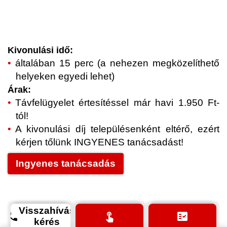
Kivonulási idő:
általában 15 perc (a nehezen megközelíthető
helyeken egyedi lehet)
Árak:
Távfelügyelet értesítéssel már havi 1.950 Ft-
tól!
A kivonulási díj településenként eltérő, ezért
kérjen tőlünk INGYENES tanácsadást!
Ingyenes tanácsadás
Visszahívás
phone
touch_app
fact_check
kérés