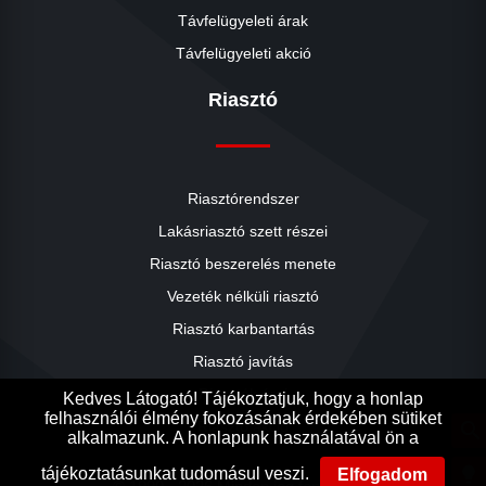
Távfelügyeleti árak
Távfelügyeleti akció
Riasztó
Riasztórendszer
Lakásriasztó szett részei
Riasztó beszerelés menete
close
Vezeték nélküli riasztó
Riasztó karbantartás
Riasztó javítás
Riasztók árai
Kedves Látogató! Tájékoztatjuk, hogy a honlap
felhasználói élmény fokozásának érdekében sütiket
Riasztó akció
search
alkalmazunk. A honlapunk használatával ön a
Ak
Ak
lightbulb
tájékoztatásunkat tudomásul veszi.
Elfogadom