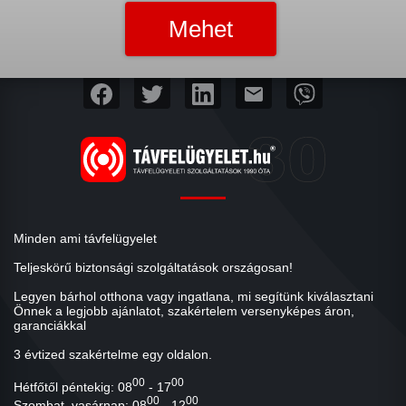
mail
Minden ami távfelügyelet
Teljeskörű biztonsági szolgáltatások országosan!
Legyen bárhol otthona vagy ingatlana, mi segítünk kiválasztani
Önnek a legjobb ajánlatot, szakértelem versenyképes áron,
garanciákkal
3 évtized szakértelme egy oldalon.
00
00
Hétfőtől péntekig: 08
- 17
00
00
Szombat, vasárnap: 08
- 12