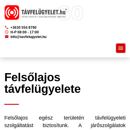
phone
+3630 554 8790
schedule
H-P 08:00 - 17:00
mail
info@tavfelugyelet.hu
menu
Felsőlajos
távfelügyelete
Felsőlajos egész területén távfelügyeleti
szolgáltatást biztosítunk. A járőszolgálatok