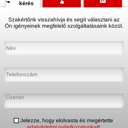
phone
touch_app
fact_check
kérés
Szakértőnk visszahívja és segít választani az
Ön igényeinek megfelelő szolgáltatásaink közül.
Jelezze, hogy elolvasta és megértette
adatvédelmi nyilatkozatunkat
!