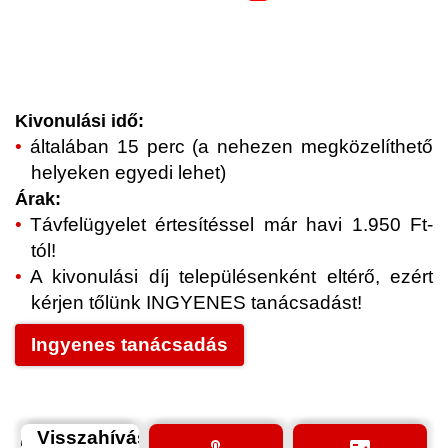
Kivonulási idő:
általában 15 perc (a nehezen megközelíthető
helyeken egyedi lehet)
Árak:
Távfelügyelet értesítéssel már havi 1.950 Ft-
tól!
A kivonulási díj településenként eltérő, ezért
kérjen tőlünk INGYENES tanácsadást!
Ingyenes tanácsadás
Visszahívás