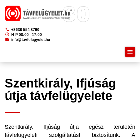
phone
+3630 554 8790
schedule
H-P 08:00 - 17:00
mail
info@tavfelugyelet.hu
menu
Szentkirály, Ifjúság
útja távfelügyelete
Szentkirály, Ifjúság útja egész területén
távfelügyeleti szolgáltatást biztosítunk. A