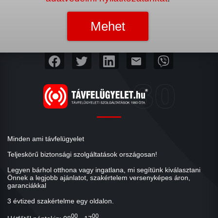
mail
Minden ami távfelügyelet
Teljeskörű biztonsági szolgáltatások országosan!
Legyen bárhol otthona vagy ingatlana, mi segítünk kiválasztani
Önnek a legjobb ajánlatot, szakértelem versenyképes áron,
garanciákkal
3 évtized szakértelme egy oldalon.
00
00