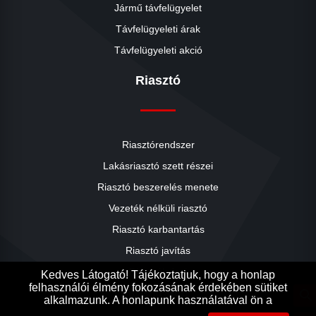
Jármű távfelügyelet
Távfelügyeleti árak
Távfelügyeleti akció
Riasztó
Riasztórendszer
Lakásriasztó szett részei
Riasztó beszerelés menete
close
Vezeték nélküli riasztó
Riasztó karbantartás
Riasztó javítás
Riasztók árai
Kedves Látogató! Tájékoztatjuk, hogy a honlap
felhasználói élmény fokozásának érdekében sütiket
Riasztó akció
search
alkalmazunk. A honlapunk használatával ön a