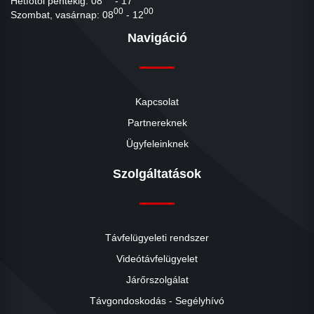
Hétfőtől péntekig: 08
- 17
00
00
Szombat, vasárnap: 08
- 12
Navigáció
Kapcsolat
Partnereknek
Ügyfeleinknek
Szolgáltatások
Távfelügyeleti rendszer
Videótávfelügyelet
Járőrszolgálat
Távgondoskodás - Segélyhívó