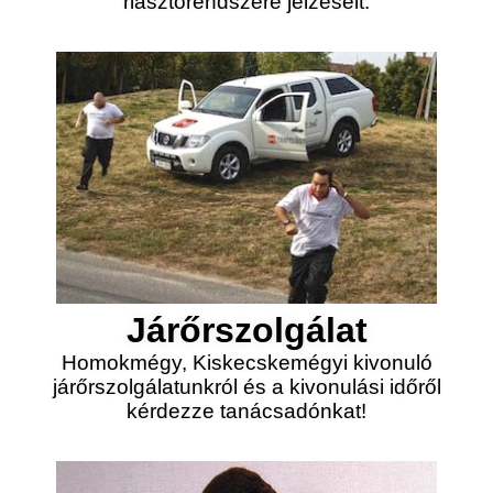
riasztórendszere jelzéseit.
Járőrszolgálat
Homokmégy, Kiskecskemégyi kivonuló
járőrszolgálatunkról és a kivonulási időről
kérdezze tanácsadónkat!