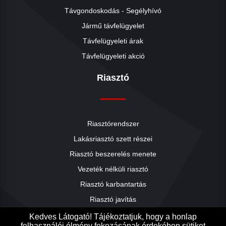
Távgondoskodás - Segélyhívó
Jármű távfelügyelet
Távfelügyeleti árak
Távfelügyeleti akció
Riasztó
Riasztórendszer
Lakásriasztó szett részei
Riasztó beszerelés menete
close
Vezeték nélküli riasztó
Riasztó karbantartás
Riasztó javítás
Riasztók árai
Kedves Látogató! Tájékoztatjuk, hogy a honlap
felhasználói élmény fokozásának érdekében sütiket