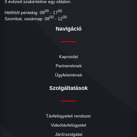
3 évtized szakértelme egy oldalon.
00
00
Hétfőtől péntekig: 08
- 17
00
00
Szombat, vasárnap: 08
- 12
Navigáció
Kapcsolat
Partnereknek
Ügyfeleinknek
Szolgáltatások
Távfelügyeleti rendszer
Videótávfelügyelet
Járőrszolgálat