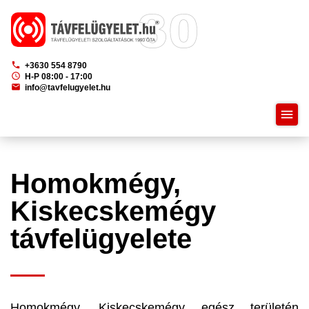
phone
+3630 554 8790
schedule
H-P 08:00 - 17:00
mail
info@tavfelugyelet.hu
menu
Homokmégy,
Kiskecskemégy
távfelügyelete
Homokmégy, Kiskecskemégy egész területén