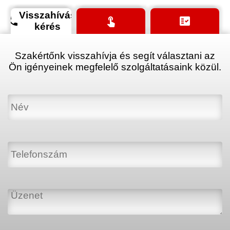
Visszahívás
phone
touch_app
fact_check
kérés
Szakértőnk visszahívja és segít választani az
Ön igényeinek megfelelő szolgáltatásaink közül.