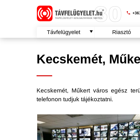
phone
+363
Távfelügyelet
Riasztó
Kecskemét, Műker
Kecskemét, Műkert város egész terület
telefonon tudjuk tájékoztatni.