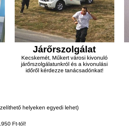
Járőrszolgálat
Kecskemét, Műkert városi kivonuló
járőrszolgálatunkról és a kivonulási
időről kérdezze tanácsadónkat!
elíthető helyeken egyedi lehet)
950 Ft-tól!