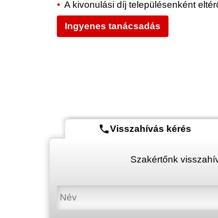
A kivonulási díj településenként elt
Ingyenes tanácsadás
phone
Visszahívás kérés
Szakértőnk visszahív