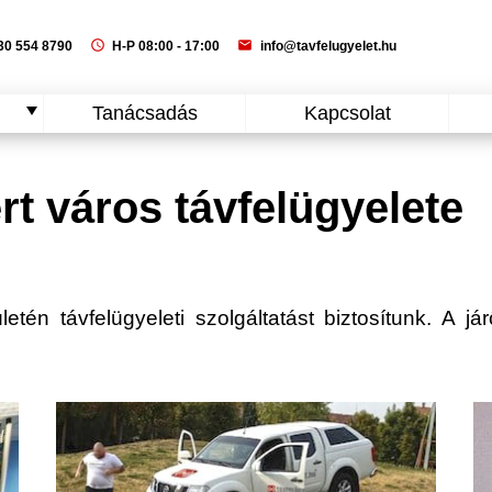
schedule
mail
0 554 8790
H-P 08:00 - 17:00
info@tavfelugyelet.hu
Tanácsadás
Kapcsolat
t város távfelügyelete
én távfelügyeleti szolgáltatást biztosítunk. A jár