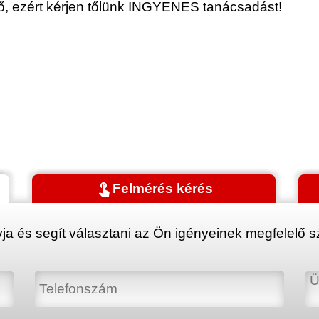
érő, ezért kérjen tőlünk INGYENES tanácsadást!
touch_app
Felmérés kérés
ja és segít választani az Ön igényeinek megfelelő sz