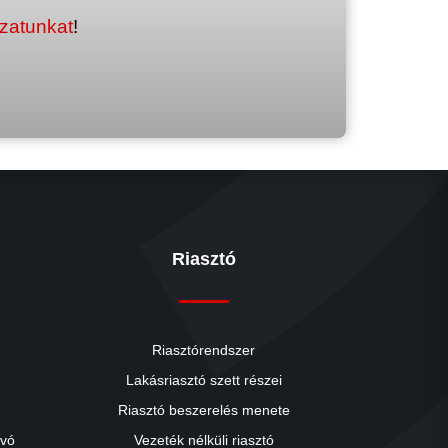
ozatunkat
!
Riasztó
Riasztórendszer
Lakásriasztó szett részei
Riasztó beszerelés menete
close
ívó
Vezeték nélküli riasztó