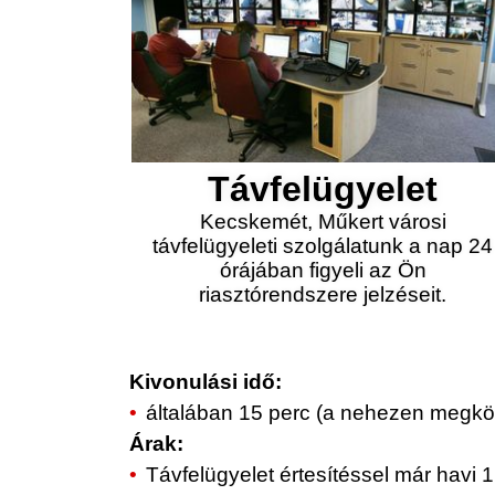
Távfelügyelet
Kecskemét, Műkert városi
távfelügyeleti szolgálatunk a nap 24
órájában figyeli az Ön
riasztórendszere jelzéseit.
Kivonulási idő:
általában 15 perc (a nehezen megköz
Árak:
Távfelügyelet értesítéssel már havi 1.