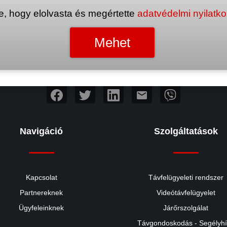
e, hogy elolvasta és megértette
adatvédelmi nyilatk
mail
Navigáció
Szolgáltatások
Kapcsolat
Távfelügyeleti rendszer
Partnereknek
Videótávfelügyelet
Ügyfeleinknek
Járőrszolgálat
Távgondoskodás - Segélyh