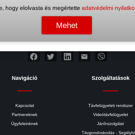
e, hogy elolvasta és megértette
adatvédelmi nyilatk
mail
Navigáció
Szolgáltatások
Kapcsolat
Távfelügyeleti rendszer
Partnereknek
Videótávfelügyelet
Ügyfeleinknek
Járőrszolgálat
Távgondoskodás - Segélyh