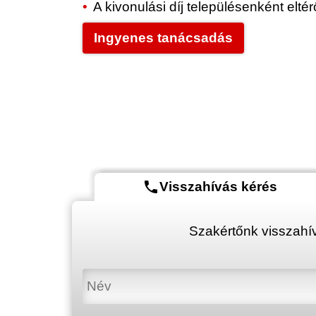
A kivonulási díj településenként elt
Ingyenes tanácsadás
phone
Visszahívás kérés
Szakértőnk visszahív