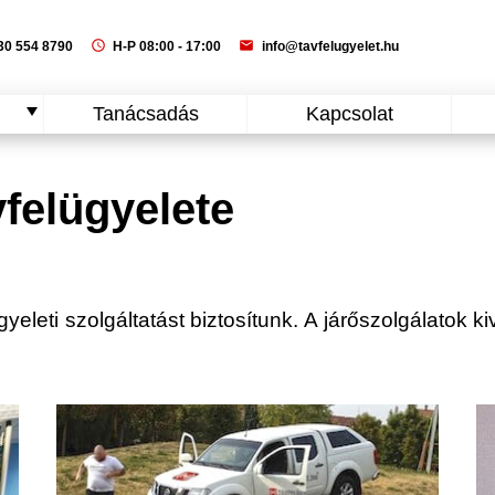
schedule
mail
0 554 8790
H-P 08:00 - 17:00
info@tavfelugyelet.hu
Tanácsadás
Kapcsolat
felügyelete
leti szolgáltatást biztosítunk. A járőszolgálatok ki