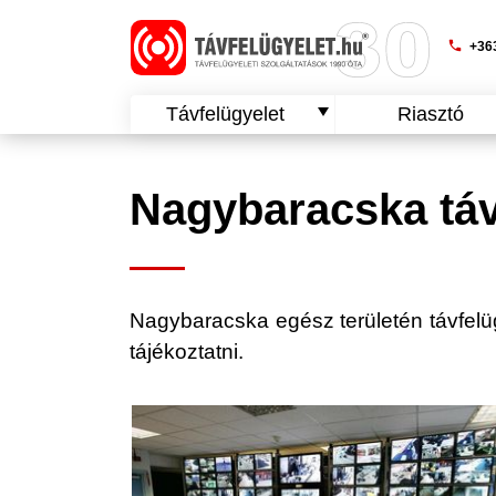
phone
+363
Távfelügyelet
Riasztó
Nagybaracska táv
Nagybaracska egész területén távfelügye
tájékoztatni.