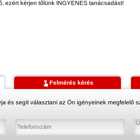
érő, ezért kérjen tőlünk INGYENES tanácsadást!
touch_app
Felmérés kérés
ja és segít választani az Ön igényeinek megfelelő sz