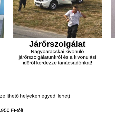
Járőrszolgálat
Nagybaracskai kivonuló
járőrszolgálatunkról és a kivonulási
időről kérdezze tanácsadónkat!
elíthető helyeken egyedi lehet)
950 Ft-tól!