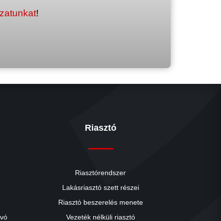
ozatunkat
!
Riasztó
Riasztórendszer
Lakásriasztó szett részei
Riasztó beszerelés menete
close
ívó
Vezeték nélküli riasztó