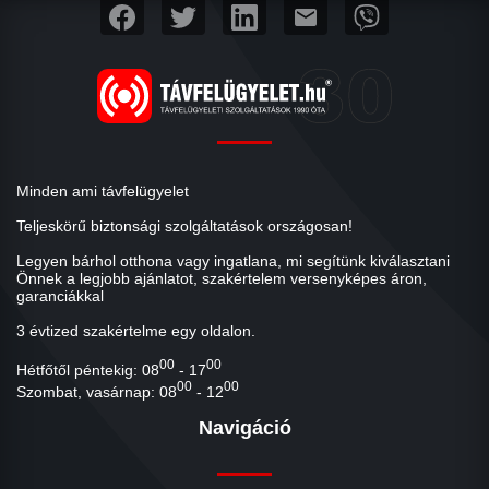
mail
Minden ami távfelügyelet
Teljeskörű biztonsági szolgáltatások országosan!
Legyen bárhol otthona vagy ingatlana, mi segítünk kiválasztani
Önnek a legjobb ajánlatot, szakértelem versenyképes áron,
garanciákkal
3 évtized szakértelme egy oldalon.
00
00
Hétfőtől péntekig: 08
- 17
00
00
Szombat, vasárnap: 08
- 12
Navigáció