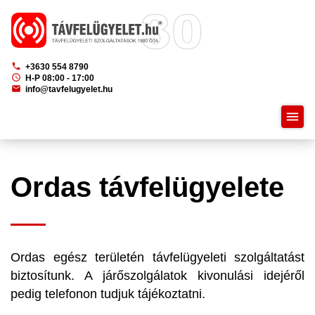
phone
+3630 554 8790
schedule
H-P 08:00 - 17:00
mail
info@tavfelugyelet.hu
menu
Ordas távfelügyelete
Ordas egész területén távfelügyeleti szolgáltatást
biztosítunk. A járőszolgálatok kivonulási idejéről
pedig telefonon tudjuk tájékoztatni.