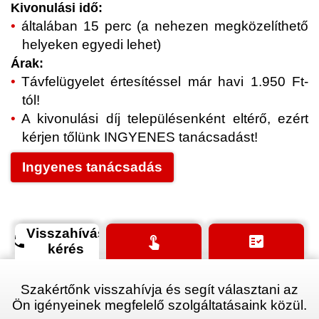
Kivonulási idő:
általában 15 perc (a nehezen megközelíthető
helyeken egyedi lehet)
Árak:
Távfelügyelet értesítéssel már havi 1.950 Ft-
tól!
A kivonulási díj településenként eltérő, ezért
kérjen tőlünk INGYENES tanácsadást!
Ingyenes tanácsadás
Visszahívás
phone
touch_app
fact_check
kérés
Szakértőnk visszahívja és segít választani az
Ön igényeinek megfelelő szolgáltatásaink közül.