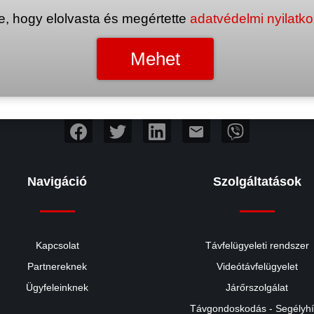
e, hogy elolvasta és megértette
adatvédelmi nyilatk
mail
Navigáció
Szolgáltatások
Kapcsolat
Távfelügyeleti rendszer
Partnereknek
Videótávfelügyelet
Ügyfeleinknek
Járőrszolgálat
Távgondoskodás - Segélyh