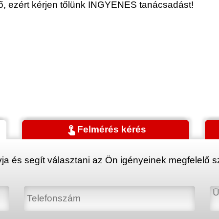
érő, ezért kérjen tőlünk INGYENES tanácsadást!
touch_app
Felmérés kérés
ja és segít választani az Ön igényeinek megfelelő sz