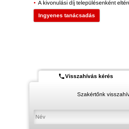
A kivonulási díj településenként elt
Ingyenes tanácsadás
phone
Visszahívás kérés
Szakértőnk visszahív