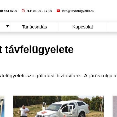
schedule
mail
0 554 8790
H-P 08:00 - 17:00
info@tavfelugyelet.hu
Tanácsadás
Kapcsolat
t távfelügyelete
felügyeleti szolgáltatást biztosítunk. A járőszolgál