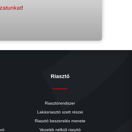
ozatunkat
!
Riasztó
Riasztórendszer
Lakásriasztó szett részei
Riasztó beszerelés menete
close
ívó
Vezeték nélküli riasztó