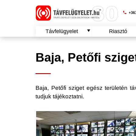
phone
+363
Távfelügyelet
Riasztó
Baja, Petőfi szige
Baja, Petőfi sziget egész területén táv
tudjuk tájékoztatni.