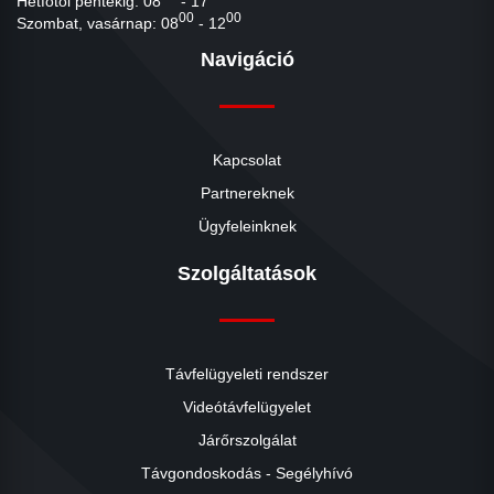
Hétfőtől péntekig: 08
- 17
00
00
Szombat, vasárnap: 08
- 12
Navigáció
Kapcsolat
Partnereknek
Ügyfeleinknek
Szolgáltatások
Távfelügyeleti rendszer
Videótávfelügyelet
Járőrszolgálat
Távgondoskodás - Segélyhívó