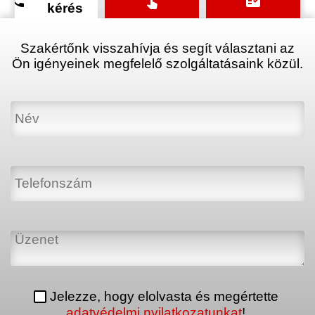
phone
touch_app
fact_check
kérés
Szakértőnk visszahívja és segít választani az
Ön igényeinek megfelelő szolgáltatásaink közül.
Jelezze, hogy elolvasta és megértette
adatvédelmi nyilatkozatunkat
!