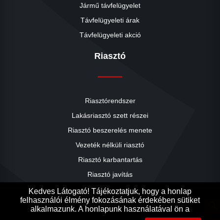
Jármű távfelügyelet
Távfelügyeleti árak
Távfelügyeleti akció
Riasztó
Riasztórendszer
Lakásriasztó szett részei
Riasztó beszerelés menete
close
Vezeték nélküli riasztó
Riasztó karbantartás
Riasztó javítás
Riasztók árai
Kedves Látogató! Tájékoztatjuk, hogy a honlap
felhasználói élmény fokozásának érdekében sütiket
Riasztó akció
search
alkalmazunk. A honlapunk használatával ön a