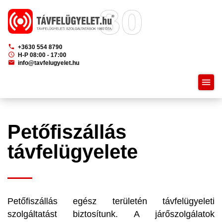
phone
+3630 554 8790
schedule
H-P 08:00 - 17:00
mail
info@tavfelugyelet.hu
menu
Petőfiszállás
távfelügyelete
Petőfiszállás egész területén távfelügyeleti
szolgáltatást biztosítunk. A járőszolgálatok