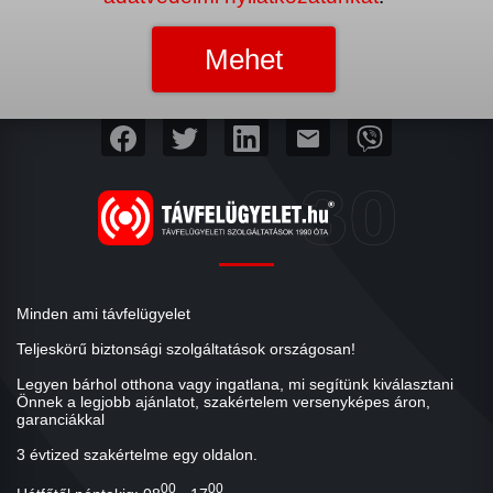
mail
Minden ami távfelügyelet
Teljeskörű biztonsági szolgáltatások országosan!
Legyen bárhol otthona vagy ingatlana, mi segítünk kiválasztani
Önnek a legjobb ajánlatot, szakértelem versenyképes áron,
garanciákkal
3 évtized szakértelme egy oldalon.
00
00