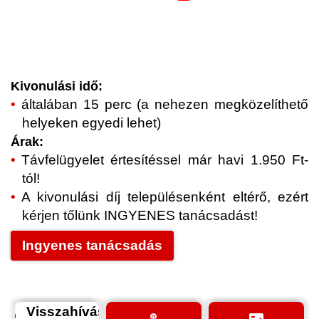
Kivonulási idő:
általában 15 perc (a nehezen megközelíthető
helyeken egyedi lehet)
Árak:
Távfelügyelet értesítéssel már havi 1.950 Ft-
tól!
A kivonulási díj településenként eltérő, ezért
kérjen tőlünk INGYENES tanácsadást!
Ingyenes tanácsadás
Visszahívás