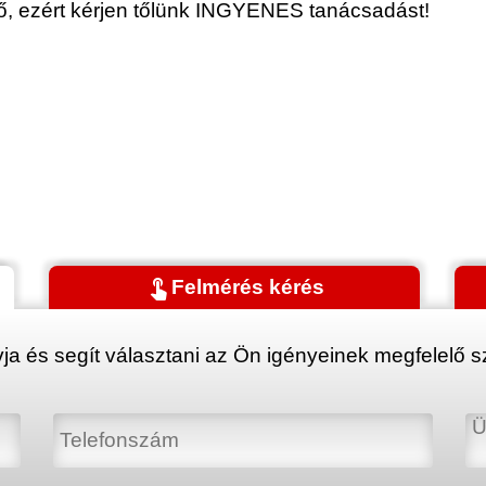
érő, ezért kérjen tőlünk INGYENES tanácsadást!
touch_app
Felmérés kérés
ja és segít választani az Ön igényeinek megfelelő sz