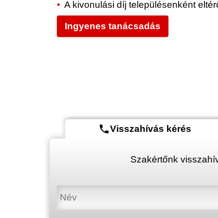
A kivonulási díj településenként elt
Ingyenes tanácsadás
phone
Visszahívás kérés
Szakértőnk visszahív