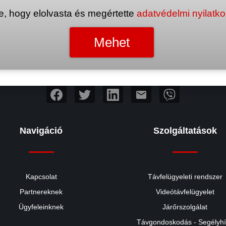
e, hogy elolvasta és megértette
adatvédelmi nyilatk
mail
Navigáció
Szolgáltatások
Kapcsolat
Távfelügyeleti rendszer
Partnereknek
Videótávfelügyelet
Ügyfeleinknek
Járőrszolgálat
Távgondoskodás - Segélyh