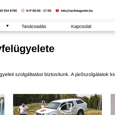
schedule
mail
0 554 8790
H-P 08:00 - 17:00
info@tavfelugyelet.hu
Tanácsadás
Kapcsolat
felügyelete
eleti szolgáltatást biztosítunk. A járőszolgálatok ki