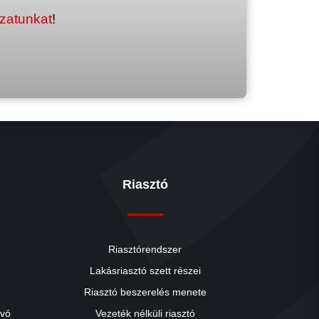
ozatunkat
!
Riasztó
Riasztórendszer
Lakásriasztó szett részei
Riasztó beszerelés menete
close
ívó
Vezeték nélküli riasztó