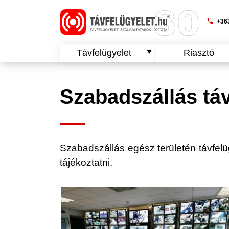
phone
+363
Távfelügyelet
Riasztó
Szabadszállás táv
Szabadszállás egész területén távfelügy
tájékoztatni.