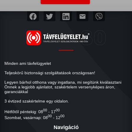
mail
Minden ami távfelügyelet
Teljeskörű biztonsági szolgáltatások országosan!
Legyen bárhol otthona vagy ingatlana, mi segítünk kiválasztani
Önnek a legjobb ajánlatot, szakértelem versenyképes áron,
garanciákkal
3 évtized szakértelme egy oldalon.
00
00
Hétfőtől péntekig: 08
- 17
00
00
Szombat, vasárnap: 08
- 12
Navigáció