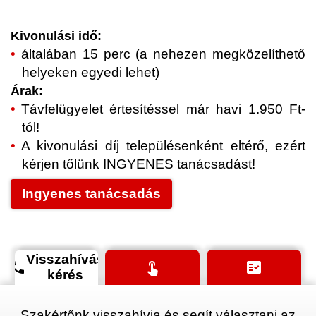
Kivonulási idő:
általában 15 perc (a nehezen megközelíthető
helyeken egyedi lehet)
Árak:
Távfelügyelet értesítéssel már havi 1.950 Ft-
tól!
A kivonulási díj településenként eltérő, ezért
kérjen tőlünk INGYENES tanácsadást!
Ingyenes tanácsadás
Visszahívás
phone
touch_app
fact_check
kérés
Szakértőnk visszahívja és segít választani az