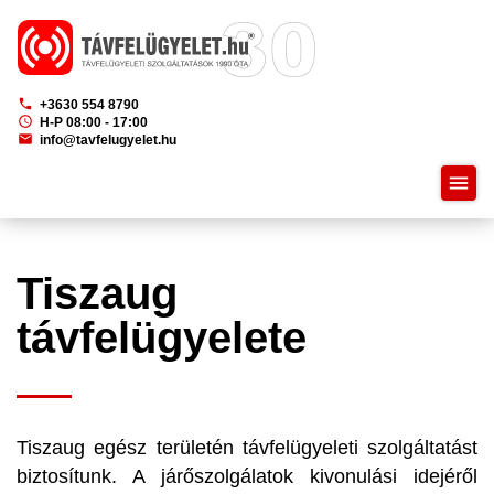
phone
+3630 554 8790
schedule
H-P 08:00 - 17:00
mail
info@tavfelugyelet.hu
menu
Tiszaug
távfelügyelete
Tiszaug egész területén távfelügyeleti szolgáltatást
biztosítunk. A járőszolgálatok kivonulási idejéről