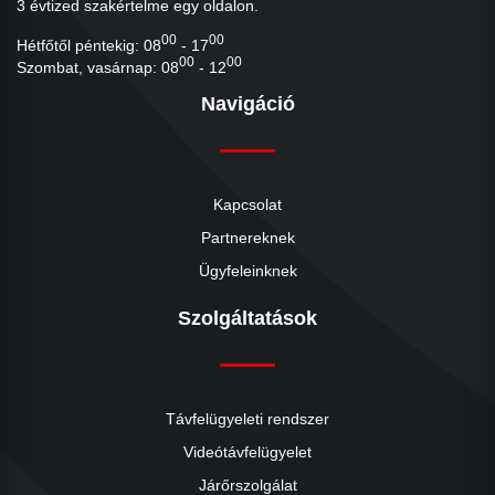
3 évtized szakértelme egy oldalon.
00
00
Hétfőtől péntekig: 08
- 17
00
00
Szombat, vasárnap: 08
- 12
Navigáció
Kapcsolat
Partnereknek
Ügyfeleinknek
Szolgáltatások
Távfelügyeleti rendszer
Videótávfelügyelet
Járőrszolgálat