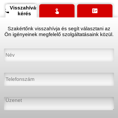
Visszahívás
phone
touch_app
fact_check
kérés
Szakértőnk visszahívja és segít választani az
Ön igényeinek megfelelő szolgáltatásaink közül.