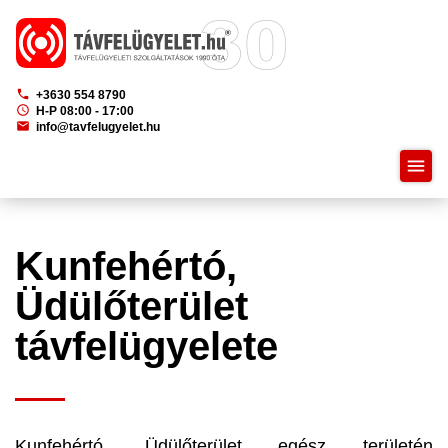
phone
+3630 554 8790
schedule
H-P 08:00 - 17:00
mail
info@tavfelugyelet.hu
menu
Kunfehértó,
Üdülőterület
távfelügyelete
Kunfehértó, Üdülőterület egész területén