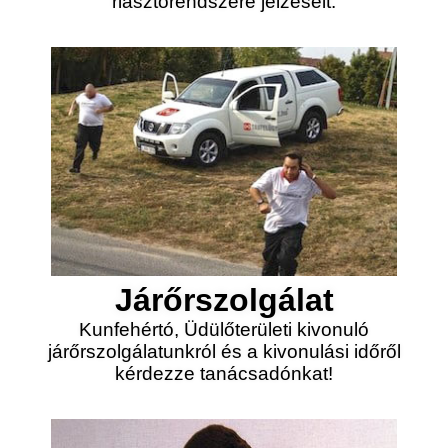
riasztórendszere jelzéseit.
Járőrszolgálat
Kunfehértó, Üdülőterületi kivonuló
járőrszolgálatunkról és a kivonulási időről
kérdezze tanácsadónkat!