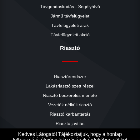
Távgondoskodás - Segélyhívó
Jármű távfelügyelet
Távfelügyeleti árak
Távfelügyeleti akció
Riasztó
Riasztórendszer
Lakásriasztó szett részei
Riasztó beszerelés menete
close
Vezeték nélküli riasztó
Riasztó karbantartás
Riasztó javítás
Riasztók árai
Kedves Látogató! Tájékoztatjuk, hogy a honlap
felhasználói élmény fokozásának érdekében sütiket