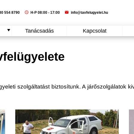
schedule
mail
0 554 8790
H-P 08:00 - 17:00
info@tavfelugyelet.hu
Tanácsadás
Kapcsolat
vfelügyelete
gyeleti szolgáltatást biztosítunk. A járőszolgálatok ki