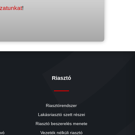
ozatunkat
!
Riasztó
Riasztórendszer
Lakásriasztó szett részei
Riasztó beszerelés menete
close
ívó
Vezeték nélküli riasztó