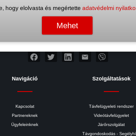
e, hogy elolvasta és megértette
adatvédelmi nyilatk
mail
Navigáció
Szolgáltatások
Kapcsolat
Távfelügyeleti rendszer
Partnereknek
Videótávfelügyelet
Ügyfeleinknek
Járőrszolgálat
Távgondoskodás - Segélyh