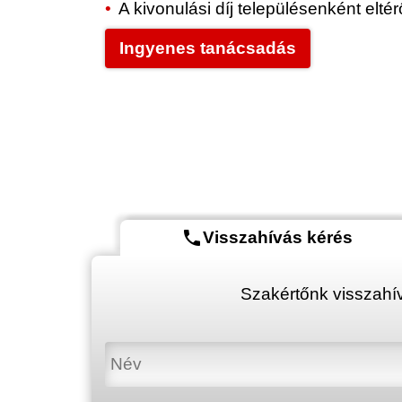
A kivonulási díj településenként elt
Ingyenes tanácsadás
phone
Visszahívás kérés
Szakértőnk visszahív