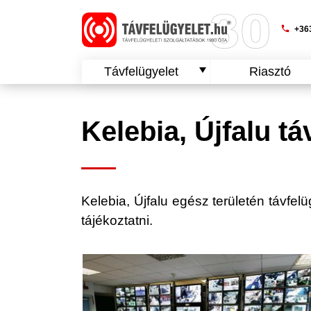
phone
+363
Távfelügyelet
Riasztó
Kelebia, Újfalu tá
Kelebia, Újfalu egész területén távfelü
tájékoztatni.