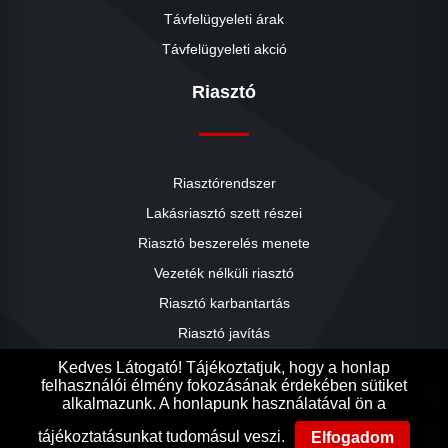
Távfelügyeleti árak
Távfelügyeleti akció
Riasztó
Riasztórendszer
Lakásriasztó szett részei
Riasztó beszerelés menete
close
Vezeték nélküli riasztó
Riasztó karbantartás
Riasztó javítás
Riasztók árai
Kedves Látogató! Tájékoztatjuk, hogy a honlap
felhasználói élmény fokozásának érdekében sütiket
Riasztó akció
search
alkalmazunk. A honlapunk használatával ön a
Ak
Ak
lightbulb
tájékoztatásunkat tudomásul veszi.
Elfogadom