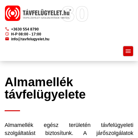
phone
+3630 554 8790
schedule
H-P 08:00 - 17:00
mail
info@tavfelugyelet.hu
menu
Almamellék
távfelügyelete
Almamellék egész területén távfelügyeleti
szolgáltatást biztosítunk. A járőszolgálatok