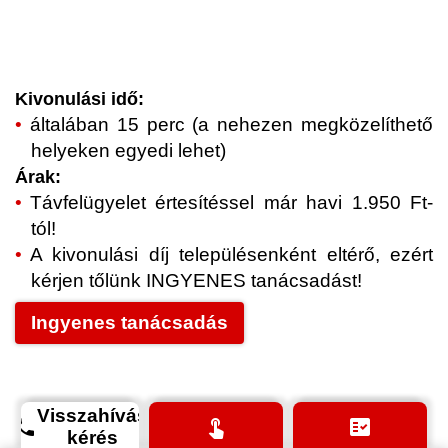
Kivonulási idő:
általában 15 perc (a nehezen megközelíthető
helyeken egyedi lehet)
Árak:
Távfelügyelet értesítéssel már havi 1.950 Ft-
tól!
A kivonulási díj településenként eltérő, ezért
kérjen tőlünk INGYENES tanácsadást!
Ingyenes tanácsadás
Visszahívás
phone
touch_app
fact_check
kérés