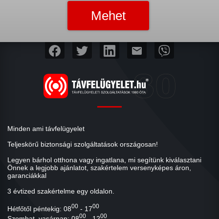
mail
Minden ami távfelügyelet
Teljeskörű biztonsági szolgáltatások országosan!
Legyen bárhol otthona vagy ingatlana, mi segítünk kiválasztani
Önnek a legjobb ajánlatot, szakértelem versenyképes áron,
garanciákkal
3 évtized szakértelme egy oldalon.
00
00
Hétfőtől péntekig: 08
- 17
00
00
Szombat, vasárnap: 08
- 12