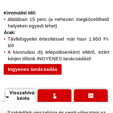
Kivonulási idő:
általában 15 perc (a nehezen megközelíthető
helyeken egyedi lehet)
Árak:
Távfelügyelet értesítéssel már havi 1.950 Ft-
tól!
A kivonulási díj településenként eltérő, ezért
kérjen tőlünk INGYENES tanácsadást!
Ingyenes tanácsadás
Visszahívás
phone
touch_app
fact_check
kérés
Szakértőnk visszahívja és segít választani az