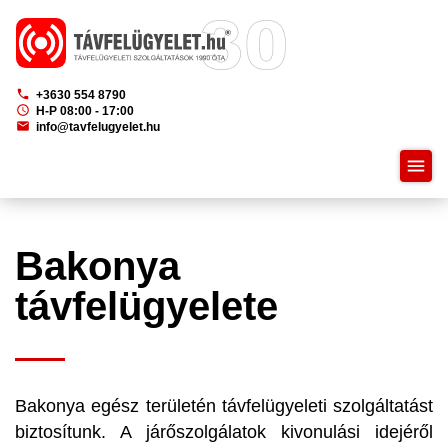
phone
+3630 554 8790
schedule
H-P 08:00 - 17:00
mail
info@tavfelugyelet.hu
menu
Bakonya
távfelügyelete
Bakonya egész területén távfelügyeleti szolgáltatást
biztosítunk. A járőszolgálatok kivonulási idejéről