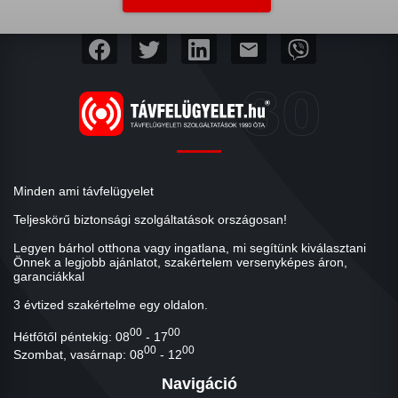
mail
Minden ami távfelügyelet
Teljeskörű biztonsági szolgáltatások országosan!
Legyen bárhol otthona vagy ingatlana, mi segítünk kiválasztani
Önnek a legjobb ajánlatot, szakértelem versenyképes áron,
garanciákkal
3 évtized szakértelme egy oldalon.
00
00
Hétfőtől péntekig: 08
- 17
00
00
Szombat, vasárnap: 08
- 12
Navigáció