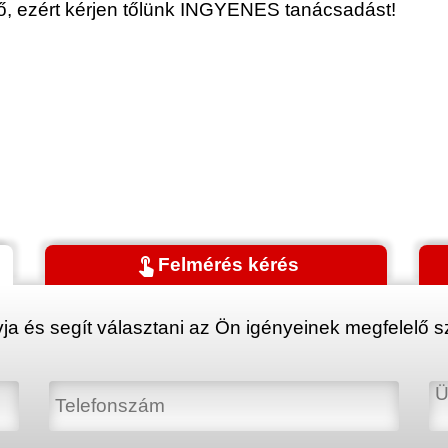
érő, ezért kérjen tőlünk INGYENES tanácsadást!
touch_app
Felmérés kérés
ja és segít választani az Ön igényeinek megfelelő sz