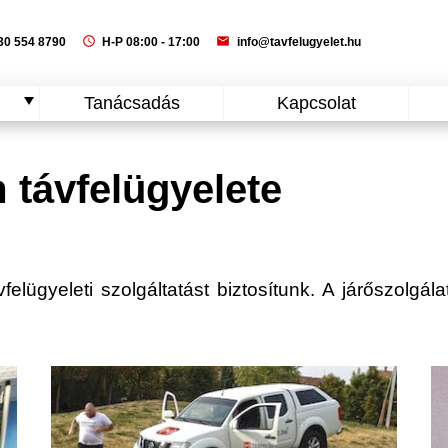
schedule
mail
0 554 8790
H-P 08:00 - 17:00
info@tavfelugyelet.hu
Tanácsadás
Kapcsolat
távfelügyelete
lügyeleti szolgáltatást biztosítunk. A járőszolgálat