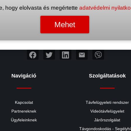
e, hogy elolvasta és megértette
adatvédelmi nyilatk
mail
Navigáció
Szolgáltatások
Kapcsolat
Távfelügyeleti rendszer
Partnereknek
Videótávfelügyelet
Ügyfeleinknek
Járőrszolgálat
Távgondoskodás - Segélyh