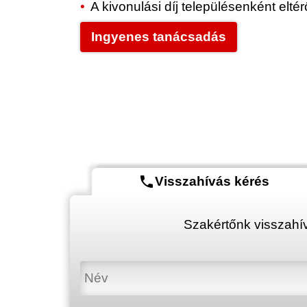
A kivonulási díj településenként elt
Ingyenes tanácsadás
phone
Visszahívás kérés
Szakértőnk visszahív