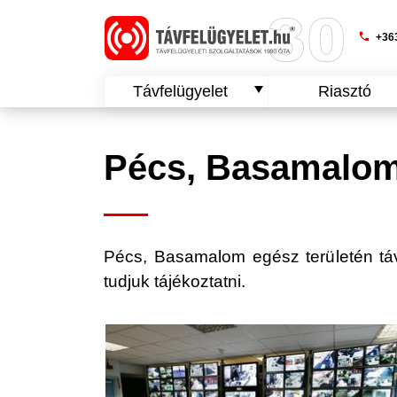
phone
+363
Távfelügyelet
Riasztó
Pécs, Basamalom 
Pécs, Basamalom egész területén távfe
tudjuk tájékoztatni.