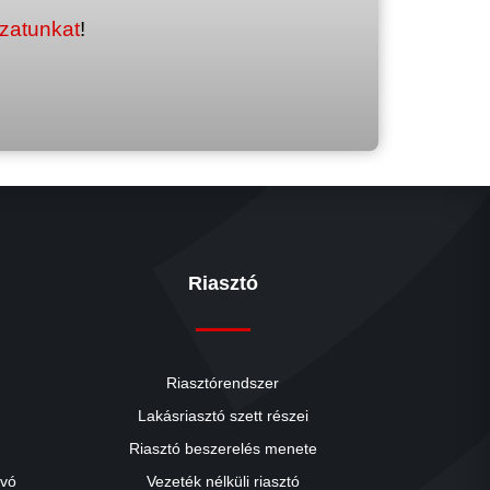
ozatunkat
!
Riasztó
Riasztórendszer
Lakásriasztó szett részei
Riasztó beszerelés menete
close
ívó
Vezeték nélküli riasztó