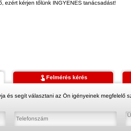
érő, ezért kérjen tőlünk INGYENES tanácsadást!
touch_app
Felmérés kérés
ja és segít választani az Ön igényeinek megfelelő sz