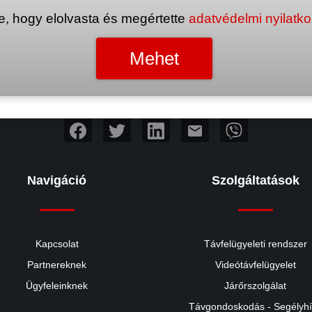
e, hogy elolvasta és megértette
adatvédelmi nyilatk
mail
Navigáció
Szolgáltatások
Kapcsolat
Távfelügyeleti rendszer
Partnereknek
Videótávfelügyelet
Ügyfeleinknek
Járőrszolgálat
Távgondoskodás - Segélyh