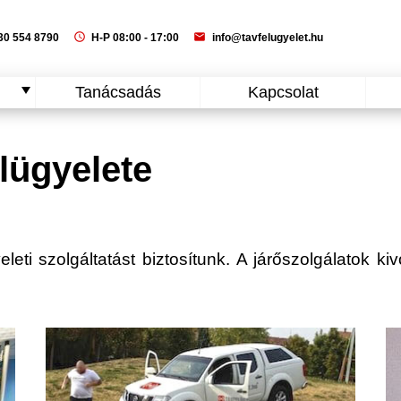
schedule
mail
0 554 8790
H-P 08:00 - 17:00
info@tavfelugyelet.hu
Tanácsadás
Kapcsolat
lügyelete
leti szolgáltatást biztosítunk. A járőszolgálatok kiv