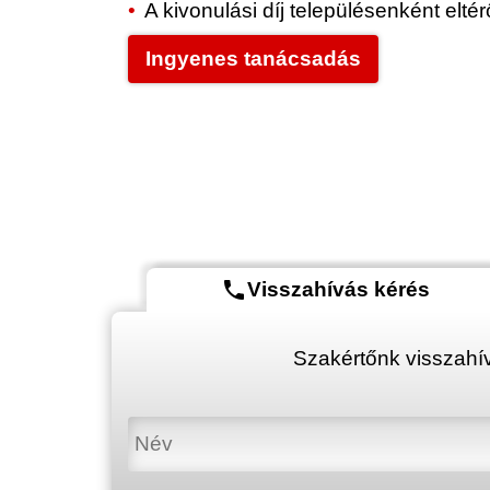
A kivonulási díj településenként elt
Ingyenes tanácsadás
phone
Visszahívás kérés
Szakértőnk visszahív