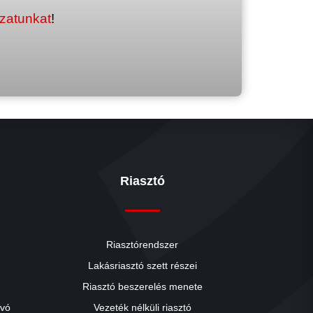
ozatunkat
!
Riasztó
Riasztórendszer
Lakásriasztó szett részei
Riasztó beszerelés menete
close
ívó
Vezeték nélküli riasztó