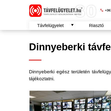
phone
+363
Távfelügyelet
Riasztó
Dinnyeberki távfe
Dinnyeberki egész területén távfelügye
tájékoztatni.