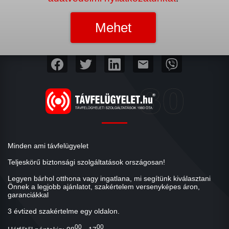
mail
Minden ami távfelügyelet
Teljeskörű biztonsági szolgáltatások országosan!
Legyen bárhol otthona vagy ingatlana, mi segítünk kiválasztani
Önnek a legjobb ajánlatot, szakértelem versenyképes áron,
garanciákkal
3 évtized szakértelme egy oldalon.
00
00