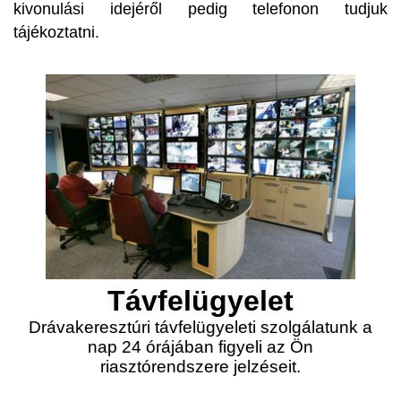
kivonulási idejéről pedig telefonon tudjuk
tájékoztatni.
Távfelügyelet
Drávakeresztúri távfelügyeleti szolgálatunk a
nap 24 órájában figyeli az Ön
riasztórendszere jelzéseit.