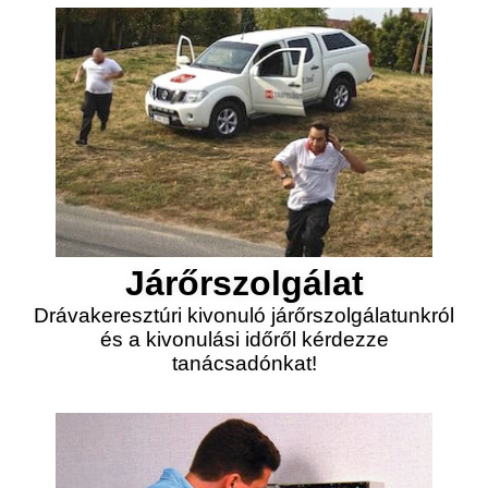
Járőrszolgálat
Drávakeresztúri kivonuló járőrszolgálatunkról
és a kivonulási időről kérdezze
tanácsadónkat!