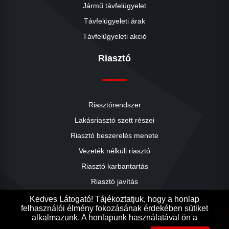
Jármű távfelügyelet
Távfelügyeleti árak
Távfelügyeleti akció
Riasztó
Riasztórendszer
Lakásriasztó szett részei
Riasztó beszerelés menete
close
Vezeték nélküli riasztó
Riasztó karbantartás
Riasztó javítás
Riasztók árai
Kedves Látogató! Tájékoztatjuk, hogy a honlap
felhasználói élmény fokozásának érdekében sütiket
Riasztó akció
search
alkalmazunk. A honlapunk használatával ön a