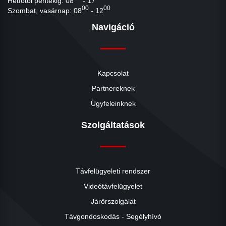
Hétfőtől péntekig: 08
- 17
00
00
Szombat, vasárnap: 08
- 12
Navigáció
Kapcsolat
Partnereknek
Ügyfeleinknek
Szolgáltatások
Távfelügyeleti rendszer
Videótávfelügyelet
Járőrszolgálat
Távgondoskodás - Segélyhívó