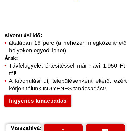
Kivonulási idő:
általában 15 perc (a nehezen megközelíthető
helyeken egyedi lehet)
Árak:
Távfelügyelet értesítéssel már havi 1.950 Ft-
tól!
A kivonulási díj településenként eltérő, ezért
kérjen tőlünk INGYENES tanácsadást!
Ingyenes tanácsadás
Visszahívás