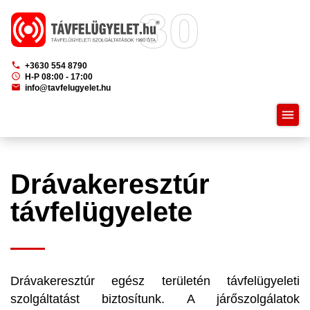
phone
+3630 554 8790
schedule
H-P 08:00 - 17:00
mail
info@tavfelugyelet.hu
menu
Drávakeresztúr
távfelügyelete
Drávakeresztúr egész területén távfelügyeleti
szolgáltatást biztosítunk. A járőszolgálatok