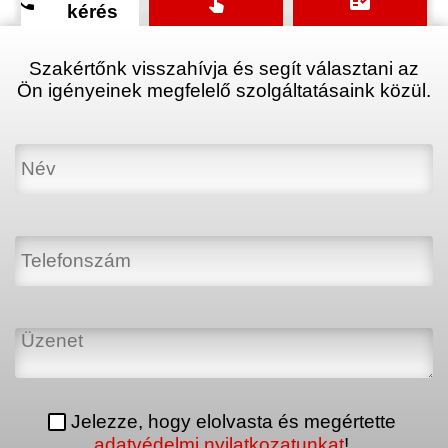
phone
touch_app
fact_check
kérés
Szakértőnk visszahívja és segít választani az
Ön igényeinek megfelelő szolgáltatásaink közül.
Jelezze, hogy elolvasta és megértette
adatvédelmi nyilatkozatunkat
!