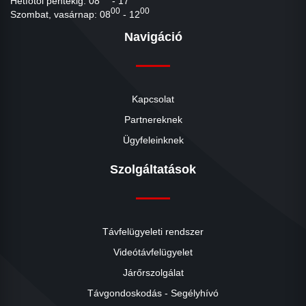
Hétfőtől péntekig: 08
- 17
00
00
Szombat, vasárnap: 08
- 12
Navigáció
Kapcsolat
Partnereknek
Ügyfeleinknek
Szolgáltatások
Távfelügyeleti rendszer
Videótávfelügyelet
Járőrszolgálat
Távgondoskodás - Segélyhívó