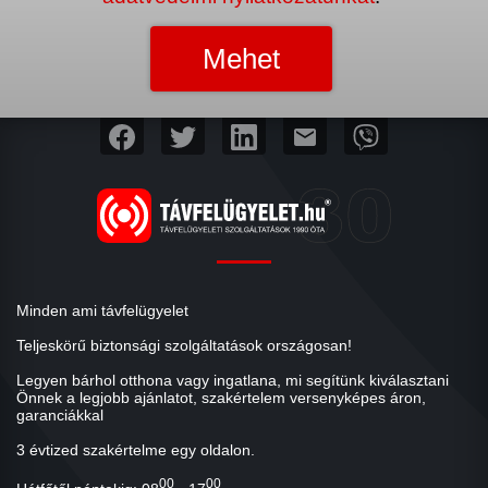
mail
Minden ami távfelügyelet
Teljeskörű biztonsági szolgáltatások országosan!
Legyen bárhol otthona vagy ingatlana, mi segítünk kiválasztani
Önnek a legjobb ajánlatot, szakértelem versenyképes áron,
garanciákkal
3 évtized szakértelme egy oldalon.
00
00