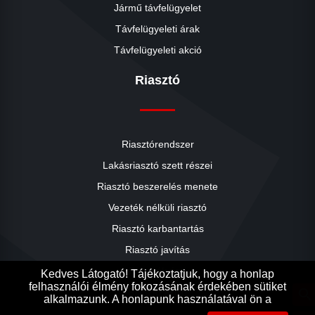
Jármű távfelügyelet
Távfelügyeleti árak
Távfelügyeleti akció
Riasztó
Riasztórendszer
Lakásriasztó szett részei
Riasztó beszerelés menete
close
Vezeték nélküli riasztó
Riasztó karbantartás
Riasztó javítás
Riasztók árai
Kedves Látogató! Tájékoztatjuk, hogy a honlap
felhasználói élmény fokozásának érdekében sütiket
Riasztó akció
search
alkalmazunk. A honlapunk használatával ön a