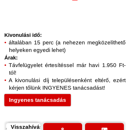
Kivonulási idő:
általában 15 perc (a nehezen megközelíthető
helyeken egyedi lehet)
Árak:
Távfelügyelet értesítéssel már havi 1.950 Ft-
tól!
A kivonulási díj településenként eltérő, ezért
kérjen tőlünk INGYENES tanácsadást!
Ingyenes tanácsadás
Visszahívás