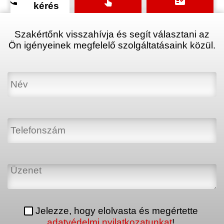
phone
touch_app
fact_check
kérés
Szakértőnk visszahívja és segít választani az
Ön igényeinek megfelelő szolgáltatásaink közül.
Jelezze, hogy elolvasta és megértette
adatvédelmi nyilatkozatunkat
!