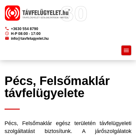
phone
+3630 554 8790
schedule
H-P 08:00 - 17:00
mail
info@tavfelugyelet.hu
menu
Pécs, Felsőmaklár
távfelügyelete
Pécs, Felsőmaklár egész területén távfelügyeleti
szolgáltatást biztosítunk. A járőszolgálatok