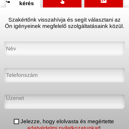
phone
touch_app
fact_check
kérés
Szakértőnk visszahívja és segít választani az
Ön igényeinek megfelelő szolgáltatásaink közül.
Jelezze, hogy elolvasta és megértette
adatvédelmi nyilatkozatunkat
!