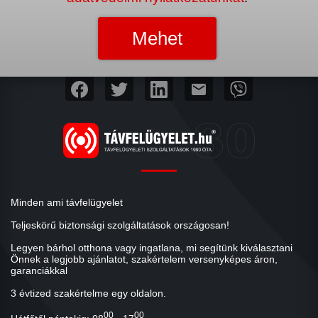
mail
Minden ami távfelügyelet
Teljeskörű biztonsági szolgáltatások országosan!
Legyen bárhol otthona vagy ingatlana, mi segítünk kiválasztani
Önnek a legjobb ajánlatot, szakértelem versenyképes áron,
garanciákkal
3 évtized szakértelme egy oldalon.
00
00