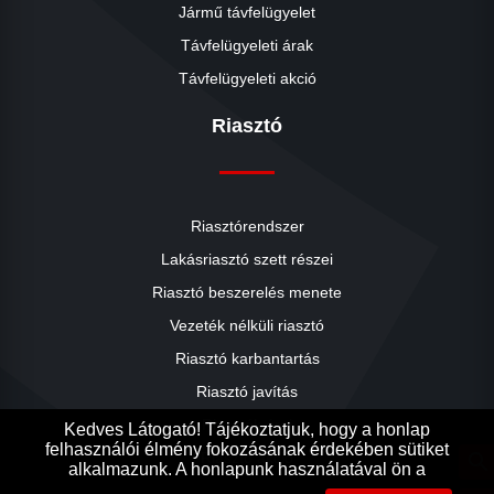
Jármű távfelügyelet
Távfelügyeleti árak
Távfelügyeleti akció
Riasztó
Riasztórendszer
Lakásriasztó szett részei
Riasztó beszerelés menete
close
Vezeték nélküli riasztó
Riasztó karbantartás
Riasztó javítás
Riasztók árai
Kedves Látogató! Tájékoztatjuk, hogy a honlap
felhasználói élmény fokozásának érdekében sütiket
Riasztó akció
search
alkalmazunk. A honlapunk használatával ön a