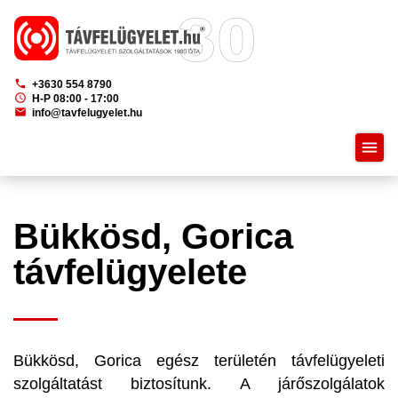
phone
+3630 554 8790
schedule
H-P 08:00 - 17:00
mail
info@tavfelugyelet.hu
menu
Bükkösd, Gorica
távfelügyelete
Bükkösd, Gorica egész területén távfelügyeleti
szolgáltatást biztosítunk. A járőszolgálatok