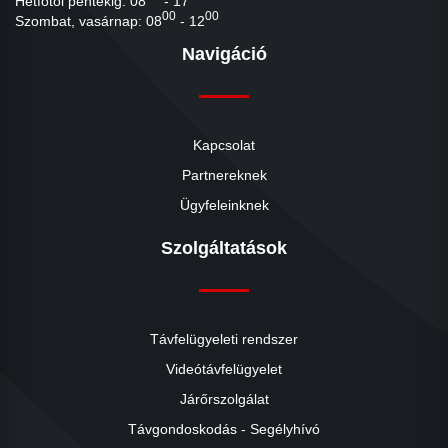
Hétfőtől péntekig: 08
- 17
00
00
Szombat, vasárnap: 08
- 12
Navigáció
Kapcsolat
Partnereknek
Ügyfeleinknek
Szolgáltatások
Távfelügyeleti rendszer
Videótávfelügyelet
Járőrszolgálat
Távgondoskodás - Segélyhívó