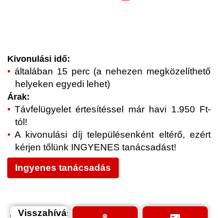
Kivonulási idő:
általában 15 perc (a nehezen megközelíthető
helyeken egyedi lehet)
Árak:
Távfelügyelet értesítéssel már havi 1.950 Ft-
tól!
A kivonulási díj településenként eltérő, ezért
kérjen tőlünk INGYENES tanácsadást!
Ingyenes tanácsadás
Visszahívás