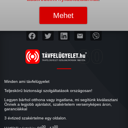
mail
Minden ami távfelügyelet
Teljeskörű biztonsági szolgáltatások országosan!
Legyen bárhol otthona vagy ingatlana, mi segítünk kiválasztani
Önnek a legjobb ajánlatot, szakértelem versenyképes áron,
garanciákkal
3 évtized szakértelme egy oldalon.
00
00