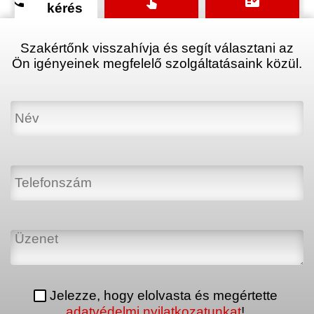
phone
touch_app
fact_check
kérés
Szakértőnk visszahívja és segít választani az
Ön igényeinek megfelelő szolgáltatásaink közül.
Jelezze, hogy elolvasta és megértette
adatvédelmi nyilatkozatunkat
!