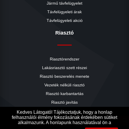
Jármű távfelügyelet
Távfelügyeleti árak
Távfelügyeleti akció
Riasztó
Riasztórendszer
Lakásriasztó szett részei
Riasztó beszerelés menete
close
Vezeték nélküli riasztó
Riasztó karbantartás
Riasztó javítás
Riasztók árai
Kedves Látogató! Tájékoztatjuk, hogy a honlap
felhasználói élmény fokozásának érdekében sütiket
Riasztó akció
search
alkalmazunk. A honlapunk használatával ön a