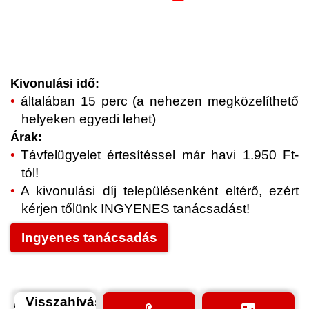
Kivonulási idő:
általában 15 perc (a nehezen megközelíthető
helyeken egyedi lehet)
Árak:
Távfelügyelet értesítéssel már havi 1.950 Ft-
tól!
A kivonulási díj településenként eltérő, ezért
kérjen tőlünk INGYENES tanácsadást!
Ingyenes tanácsadás
Visszahívás