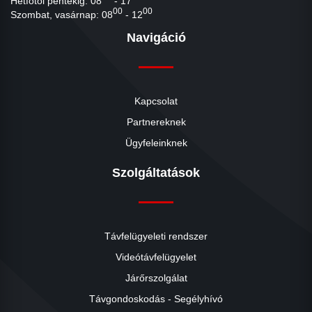
Hétfőtől péntekig: 08
- 17
00
00
Szombat, vasárnap: 08
- 12
Navigáció
Kapcsolat
Partnereknek
Ügyfeleinknek
Szolgáltatások
Távfelügyeleti rendszer
Videótávfelügyelet
Járőrszolgálat
Távgondoskodás - Segélyhívó