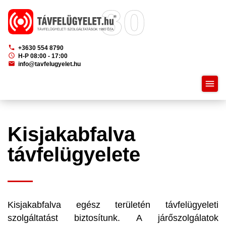
phone
+3630 554 8790
schedule
H-P 08:00 - 17:00
mail
info@tavfelugyelet.hu
menu
Kisjakabfalva
távfelügyelete
Kisjakabfalva egész területén távfelügyeleti
szolgáltatást biztosítunk. A járőszolgálatok