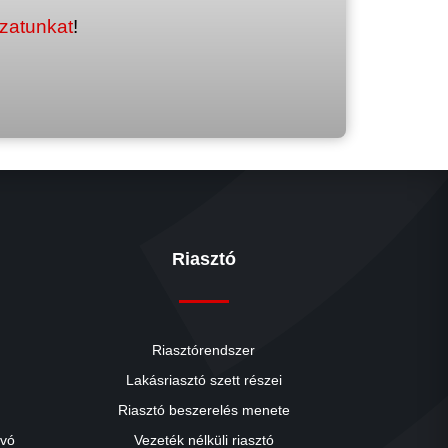
ozatunkat
!
Riasztó
Riasztórendszer
Lakásriasztó szett részei
Riasztó beszerelés menete
close
ívó
Vezeték nélküli riasztó