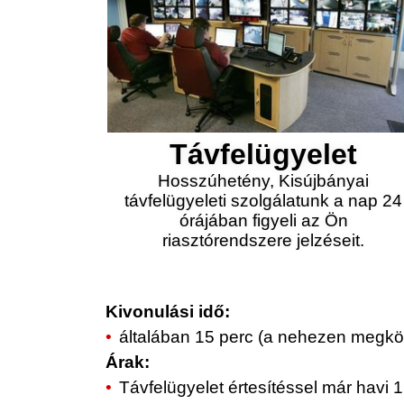
Távfelügyelet
Hosszúhetény, Kisújbányai
távfelügyeleti szolgálatunk a nap 24
órájában figyeli az Ön
riasztórendszere jelzéseit.
Kivonulási idő:
általában 15 perc (a nehezen megköz
Árak:
Távfelügyelet értesítéssel már havi 1.