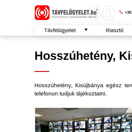
phone
+363
Távfelügyelet
Riasztó
Hosszúhetény, Ki
Hosszúhetény, Kisújbánya egész terüle
telefonon tudjuk tájékoztatni.