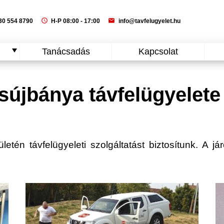
schedule
mail
0 554 8790
H-P 08:00 - 17:00
info@tavfelugyelet.hu
Tanácsadás
Kapcsolat
sújbánya távfelügyelete
tén távfelügyeleti szolgáltatást biztosítunk. A jár