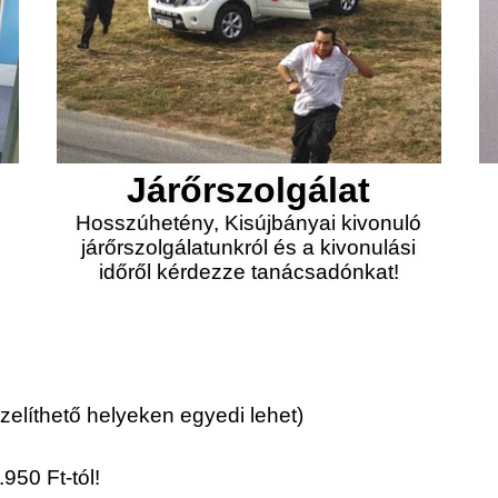
Járőrszolgálat
Hosszúhetény, Kisújbányai kivonuló
járőrszolgálatunkról és a kivonulási
időről kérdezze tanácsadónkat!
elíthető helyeken egyedi lehet)
950 Ft-tól!