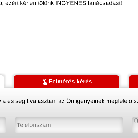
érő, ezért kérjen tőlünk INGYENES tanácsadást!
touch_app
Felmérés kérés
ja és segít választani az Ön igényeinek megfelelő sz