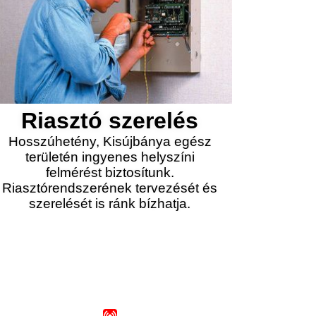
Riasztó szerelés
Hosszúhetény, Kisújbánya egész
területén ingyenes helyszíni
felmérést biztosítunk.
Riasztórendszerének tervezését és
szerelését is ránk bízhatja.