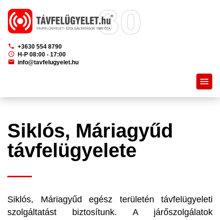
phone
+3630 554 8790
schedule
H-P 08:00 - 17:00
mail
info@tavfelugyelet.hu
menu
Siklós, Máriagyűd
távfelügyelete
Siklós, Máriagyűd egész területén távfelügyeleti
szolgáltatást biztosítunk. A járőszolgálatok