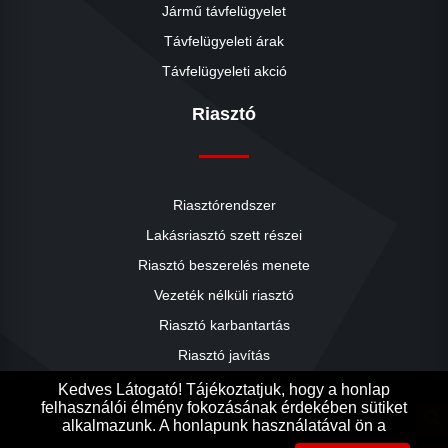
Jármű távfelügyelet
Távfelügyeleti árak
Távfelügyeleti akció
Riasztó
Riasztórendszer
Lakásriasztó szett részei
Riasztó beszerelés menete
close
Vezeték nélküli riasztó
Riasztó karbantartás
Riasztó javítás
Riasztók árai
Kedves Látogató! Tájékoztatjuk, hogy a honlap
felhasználói élmény fokozásának érdekében sütiket
Riasztó akció
search
alkalmazunk. A honlapunk használatával ön a