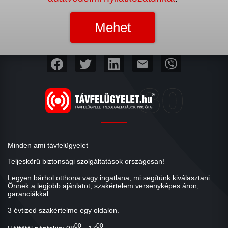
mail
Minden ami távfelügyelet
Teljeskörű biztonsági szolgáltatások országosan!
Legyen bárhol otthona vagy ingatlana, mi segítünk kiválasztani
Önnek a legjobb ajánlatot, szakértelem versenyképes áron,
garanciákkal
3 évtized szakértelme egy oldalon.
00
00