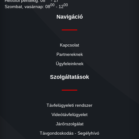
Hétfőtől péntekig: 08
- 17
00
00
Szombat, vasárnap: 08
- 12
Navigáció
Kapcsolat
Partnereknek
Ügyfeleinknek
Szolgáltatások
Távfelügyeleti rendszer
Videótávfelügyelet
Járőrszolgálat
Távgondoskodás - Segélyhívó