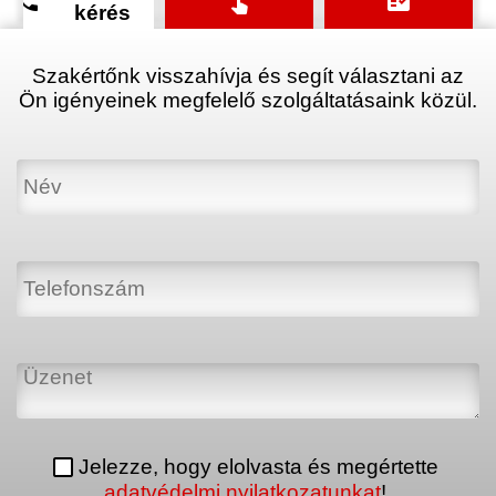
phone
touch_app
fact_check
kérés
Szakértőnk visszahívja és segít választani az
Ön igényeinek megfelelő szolgáltatásaink közül.
Jelezze, hogy elolvasta és megértette
adatvédelmi nyilatkozatunkat
!