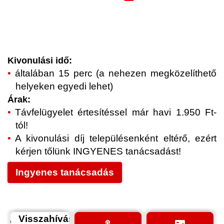
Kivonulási idő:
általában 15 perc (a nehezen megközelíthető
helyeken egyedi lehet)
Árak:
Távfelügyelet értesítéssel már havi 1.950 Ft-
tól!
A kivonulási díj településenként eltérő, ezért
kérjen tőlünk INGYENES tanácsadást!
Ingyenes tanácsadás
Visszahívás