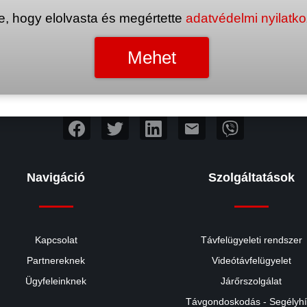
e, hogy elolvasta és megértette
adatvédelmi nyilatk
mail
Navigáció
Szolgáltatások
Kapcsolat
Távfelügyeleti rendszer
Partnereknek
Videótávfelügyelet
Ügyfeleinknek
Járőrszolgálat
Távgondoskodás - Segélyh