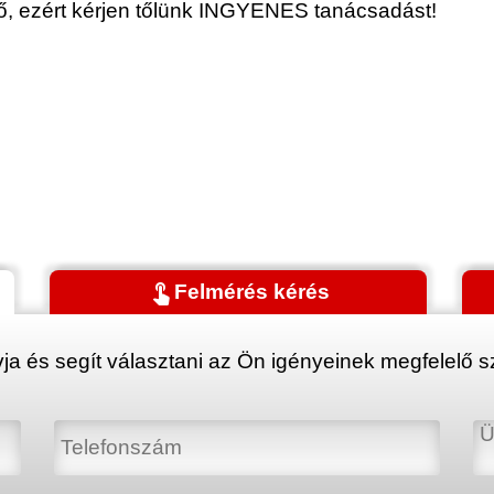
érő, ezért kérjen tőlünk INGYENES tanácsadást!
touch_app
Felmérés kérés
ja és segít választani az Ön igényeinek megfelelő sz