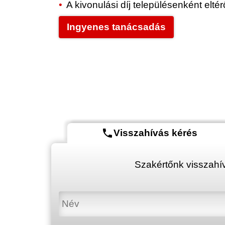
A kivonulási díj településenként elt
Ingyenes tanácsadás
phone
Visszahívás kérés
Szakértőnk visszahív