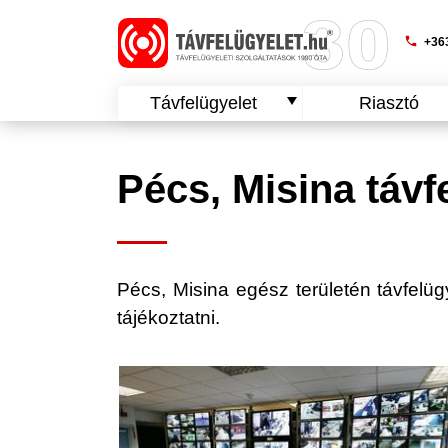
phone
+363
Távfelügyelet
Riasztó
Pécs, Misina távf
Pécs, Misina egész területén távfelügye
tájékoztatni.