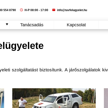
schedule
mail
0 554 8790
H-P 08:00 - 17:00
info@tavfelugyelet.hu
Tanácsadás
Kapcsolat
elügyelete
leti szolgáltatást biztosítunk. A járőszolgálatok ki