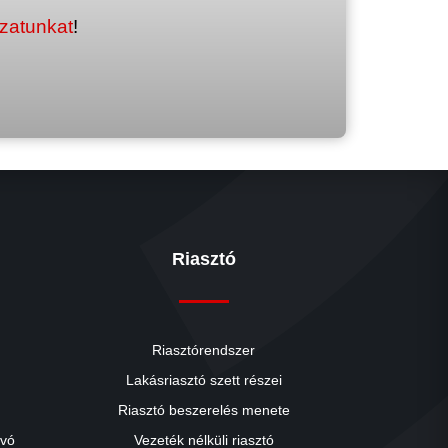
ozatunkat
!
Riasztó
Riasztórendszer
Lakásriasztó szett részei
Riasztó beszerelés menete
close
ívó
Vezeték nélküli riasztó