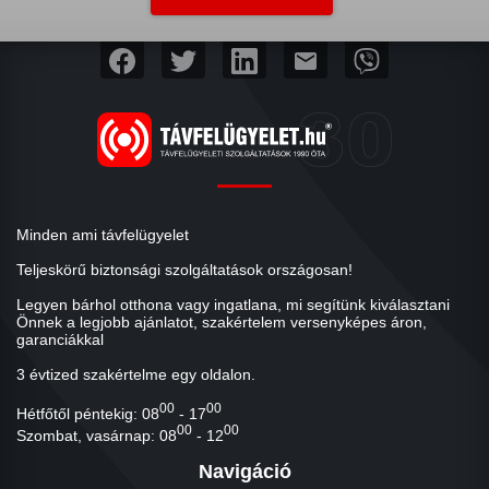
mail
Minden ami távfelügyelet
Teljeskörű biztonsági szolgáltatások országosan!
Legyen bárhol otthona vagy ingatlana, mi segítünk kiválasztani
Önnek a legjobb ajánlatot, szakértelem versenyképes áron,
garanciákkal
3 évtized szakértelme egy oldalon.
00
00
Hétfőtől péntekig: 08
- 17
00
00
Szombat, vasárnap: 08
- 12
Navigáció