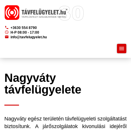
phone
+3630 554 8790
schedule
H-P 08:00 - 17:00
mail
info@tavfelugyelet.hu
menu
Nagyváty
távfelügyelete
Nagyváty egész területén távfelügyeleti szolgáltatást
biztosítunk. A járőszolgálatok kivonulási idejéről