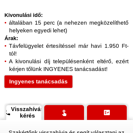
Kivonulási idő:
általában 15 perc (a nehezen megközelíthető
helyeken egyedi lehet)
Árak:
Távfelügyelet értesítéssel már havi 1.950 Ft-
tól!
A kivonulási díj településenként eltérő, ezért
kérjen tőlünk INGYENES tanácsadást!
Ingyenes tanácsadás
Visszahívás
phone
touch_app
fact_check
kérés
Szakértőnk visszahívja és segít választani az