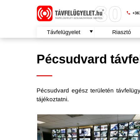
phone
+363
Távfelügyelet
Riasztó
Pécsudvard távfe
Pécsudvard egész területén távfelügyel
tájékoztatni.