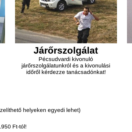
Járőrszolgálat
Pécsudvardi kivonuló
járőrszolgálatunkról és a kivonulási
időről kérdezze tanácsadónkat!
elíthető helyeken egyedi lehet)
950 Ft-tól!