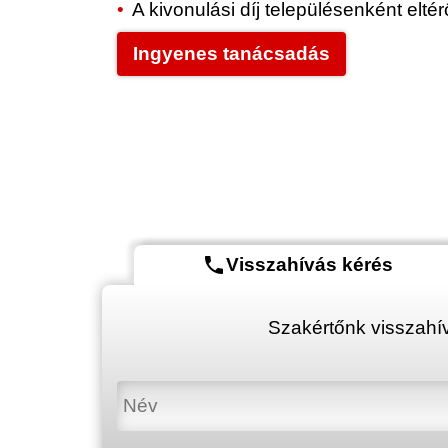
A kivonulási díj településenként elt
Ingyenes tanácsadás
phone
Visszahívás kérés
Szakértőnk visszahív