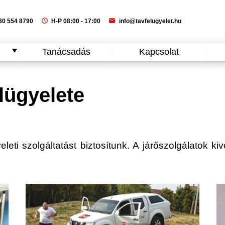
schedule
mail
0 554 8790
H-P 08:00 - 17:00
info@tavfelugyelet.hu
Tanácsadás
Kapcsolat
lügyelete
eti szolgáltatást biztosítunk. A járőszolgálatok kiv