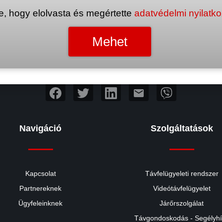
e, hogy elolvasta és megértette
adatvédelmi nyilatk
mail
Navigáció
Szolgáltatások
Kapcsolat
Távfelügyeleti rendszer
Partnereknek
Videótávfelügyelet
Ügyfeleinknek
Járőrszolgálat
Távgondoskodás - Segélyh