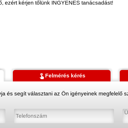
érő, ezért kérjen tőlünk INGYENES tanácsadást!
touch_app
Felmérés kérés
ja és segít választani az Ön igényeinek megfelelő sz