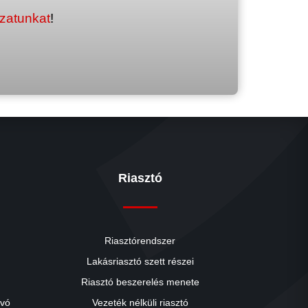
ozatunkat
!
Riasztó
Riasztórendszer
Lakásriasztó szett részei
Riasztó beszerelés menete
close
ívó
Vezeték nélküli riasztó