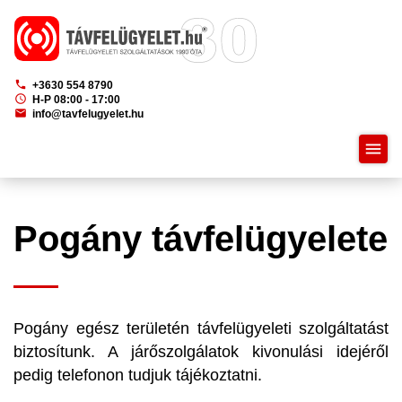
phone
+3630 554 8790
schedule
H-P 08:00 - 17:00
mail
info@tavfelugyelet.hu
menu
Pogány távfelügyelete
Pogány egész területén távfelügyeleti szolgáltatást
biztosítunk. A járőszolgálatok kivonulási idejéről
pedig telefonon tudjuk tájékoztatni.