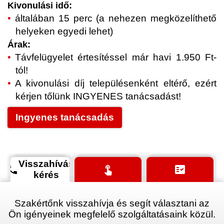
Kivonulási idő:
általában 15 perc (a nehezen megközelíthető
helyeken egyedi lehet)
Árak:
Távfelügyelet értesítéssel már havi 1.950 Ft-
tól!
A kivonulási díj településenként eltérő, ezért
kérjen tőlünk INGYENES tanácsadást!
Ingyenes tanácsadás
Visszahívás
phone
touch_app
fact_check
kérés
Szakértőnk visszahívja és segít választani az
Ön igényeinek megfelelő szolgáltatásaink közül.