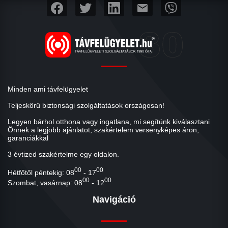
mail
Minden ami távfelügyelet
Teljeskörű biztonsági szolgáltatások országosan!
Legyen bárhol otthona vagy ingatlana, mi segítünk kiválasztani
Önnek a legjobb ajánlatot, szakértelem versenyképes áron,
garanciákkal
3 évtized szakértelme egy oldalon.
00
00
Hétfőtől péntekig: 08
- 17
00
00
Szombat, vasárnap: 08
- 12
Navigáció