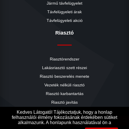
Jármű távfelügyelet
Távfelügyeleti árak
Távfelügyeleti akció
Riasztó
Riasztórendszer
Lakásriasztó szett részei
Riasztó beszerelés menete
close
Vezeték nélküli riasztó
Riasztó karbantartás
Riasztó javítás
Riasztók árai
Kedves Látogató! Tájékoztatjuk, hogy a honlap
felhasználói élmény fokozásának érdekében sütiket
Riasztó akció
search
alkalmazunk. A honlapunk használatával ön a