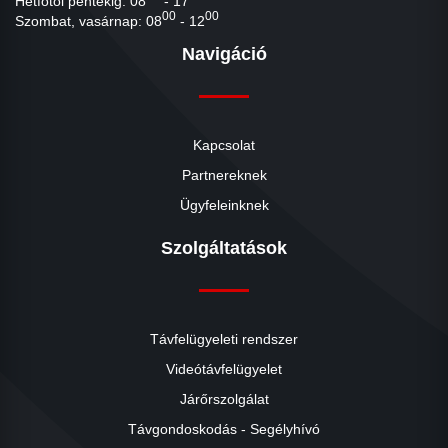
Hétfőtől péntekig: 08
- 17
00
00
Szombat, vasárnap: 08
- 12
Navigáció
Kapcsolat
Partnereknek
Ügyfeleinknek
Szolgáltatások
Távfelügyeleti rendszer
Videótávfelügyelet
Járőrszolgálat
Távgondoskodás - Segélyhívó