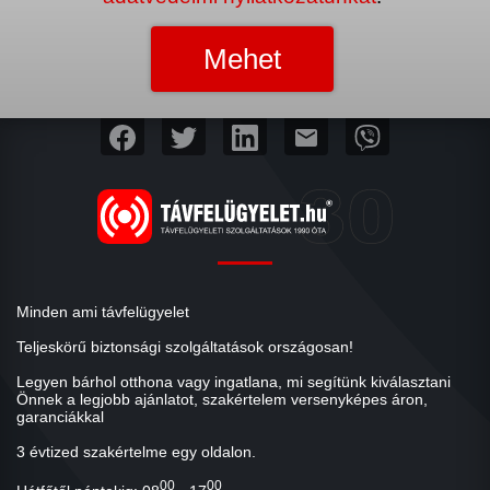
mail
Minden ami távfelügyelet
Teljeskörű biztonsági szolgáltatások országosan!
Legyen bárhol otthona vagy ingatlana, mi segítünk kiválasztani
Önnek a legjobb ajánlatot, szakértelem versenyképes áron,
garanciákkal
3 évtized szakértelme egy oldalon.
00
00