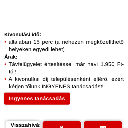
Kivonulási idő:
általában 15 perc (a nehezen megközelíthető
helyeken egyedi lehet)
Árak:
Távfelügyelet értesítéssel már havi 1.950 Ft-
tól!
A kivonulási díj településenként eltérő, ezért
kérjen tőlünk INGYENES tanácsadást!
Ingyenes tanácsadás
Visszahívás