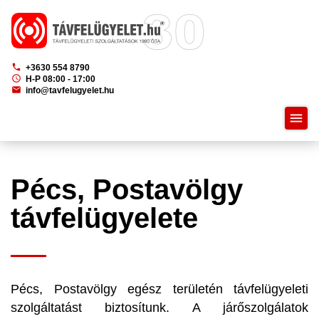
phone
+3630 554 8790
schedule
H-P 08:00 - 17:00
mail
info@tavfelugyelet.hu
menu
Pécs, Postavölgy
távfelügyelete
Pécs, Postavölgy egész területén távfelügyeleti
szolgáltatást biztosítunk. A járőszolgálatok