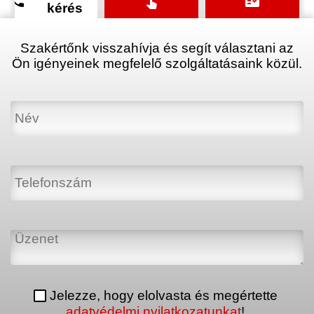
phone
touch_app
fact_check
kérés
Szakértőnk visszahívja és segít választani az
Ön igényeinek megfelelő szolgáltatásaink közül.
Jelezze, hogy elolvasta és megértette
adatvédelmi nyilatkozatunkat
!