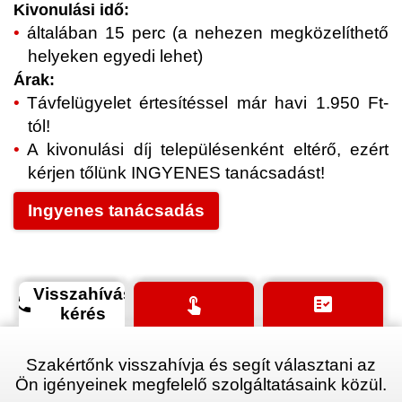
Kivonulási idő:
általában 15 perc (a nehezen megközelíthető
helyeken egyedi lehet)
Árak:
Távfelügyelet értesítéssel már havi 1.950 Ft-
tól!
A kivonulási díj településenként eltérő, ezért
kérjen tőlünk INGYENES tanácsadást!
Ingyenes tanácsadás
Visszahívás
phone
touch_app
fact_check
kérés
Szakértőnk visszahívja és segít választani az
Ön igényeinek megfelelő szolgáltatásaink közül.