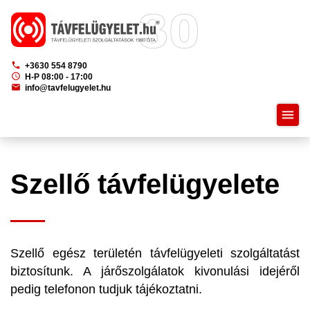
phone
+3630 554 8790
schedule
H-P 08:00 - 17:00
mail
info@tavfelugyelet.hu
menu
Szellő távfelügyelete
Szellő egész területén távfelügyeleti szolgáltatást
biztosítunk. A járőszolgálatok kivonulási idejéről
pedig telefonon tudjuk tájékoztatni.