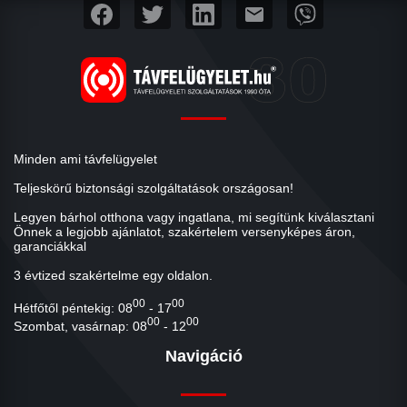
mail
Minden ami távfelügyelet
Teljeskörű biztonsági szolgáltatások országosan!
Legyen bárhol otthona vagy ingatlana, mi segítünk kiválasztani
Önnek a legjobb ajánlatot, szakértelem versenyképes áron,
garanciákkal
3 évtized szakértelme egy oldalon.
00
00
Hétfőtől péntekig: 08
- 17
00
00
Szombat, vasárnap: 08
- 12
Navigáció