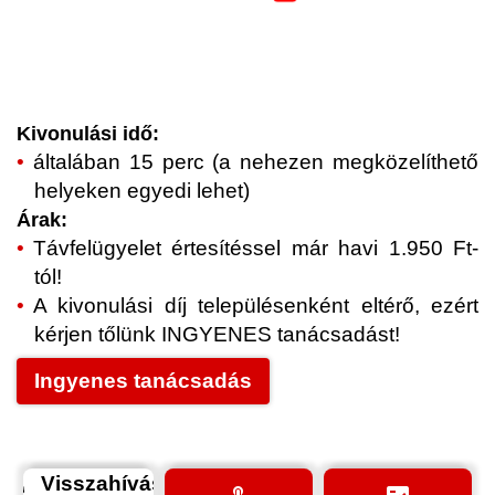
Kivonulási idő:
általában 15 perc (a nehezen megközelíthető
helyeken egyedi lehet)
Árak:
Távfelügyelet értesítéssel már havi 1.950 Ft-
tól!
A kivonulási díj településenként eltérő, ezért
kérjen tőlünk INGYENES tanácsadást!
Ingyenes tanácsadás
Visszahívás