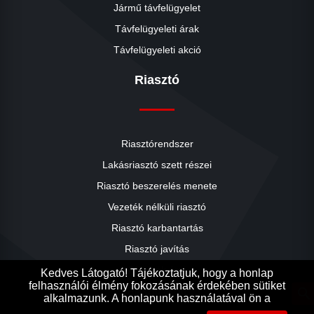
Jármű távfelügyelet
Távfelügyeleti árak
Távfelügyeleti akció
Riasztó
Riasztórendszer
Lakásriasztó szett részei
Riasztó beszerelés menete
close
Vezeték nélküli riasztó
Riasztó karbantartás
Riasztó javítás
Riasztók árai
Kedves Látogató! Tájékoztatjuk, hogy a honlap
felhasználói élmény fokozásának érdekében sütiket
Riasztó akció
search
alkalmazunk. A honlapunk használatával ön a