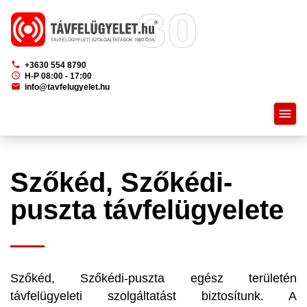
phone
+3630 554 8790
schedule
H-P 08:00 - 17:00
mail
info@tavfelugyelet.hu
menu
Szőkéd, Szőkédi-
puszta távfelügyelete
Szőkéd, Szőkédi-puszta egész területén
távfelügyeleti szolgáltatást biztosítunk. A