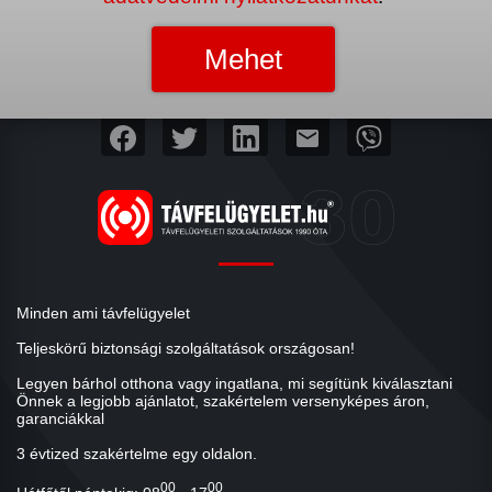
mail
Minden ami távfelügyelet
Teljeskörű biztonsági szolgáltatások országosan!
Legyen bárhol otthona vagy ingatlana, mi segítünk kiválasztani
Önnek a legjobb ajánlatot, szakértelem versenyképes áron,
garanciákkal
3 évtized szakértelme egy oldalon.
00
00