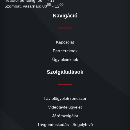
Hétfőtől péntekig: 08
- 17
00
00
Szombat, vasárnap: 08
- 12
Navigáció
Kapcsolat
Partnereknek
Ügyfeleinknek
Szolgáltatások
Távfelügyeleti rendszer
Videótávfelügyelet
Járőrszolgálat
Távgondoskodás - Segélyhívó