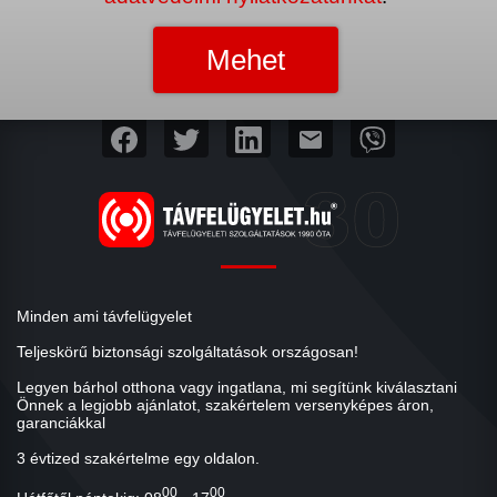
mail
Minden ami távfelügyelet
Teljeskörű biztonsági szolgáltatások országosan!
Legyen bárhol otthona vagy ingatlana, mi segítünk kiválasztani
Önnek a legjobb ajánlatot, szakértelem versenyképes áron,
garanciákkal
3 évtized szakértelme egy oldalon.
00
00