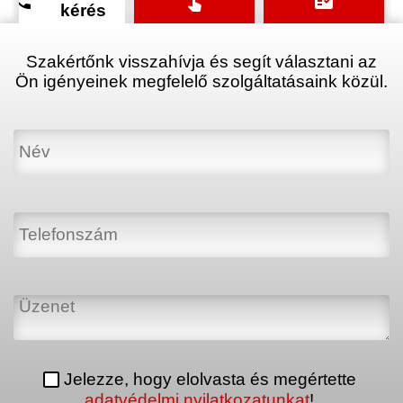
phone
touch_app
fact_check
kérés
Szakértőnk visszahívja és segít választani az
Ön igényeinek megfelelő szolgáltatásaink közül.
Jelezze, hogy elolvasta és megértette
adatvédelmi nyilatkozatunkat
!