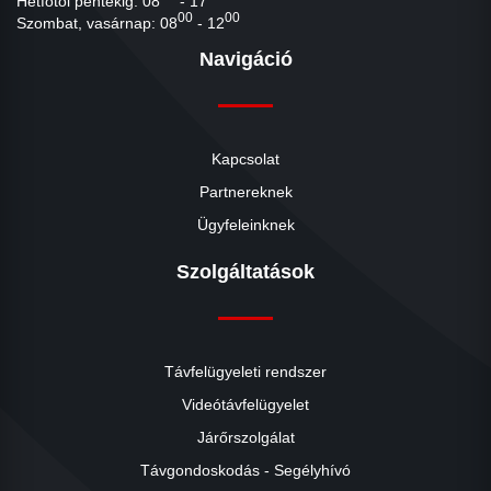
Hétfőtől péntekig: 08
- 17
00
00
Szombat, vasárnap: 08
- 12
Navigáció
Kapcsolat
Partnereknek
Ügyfeleinknek
Szolgáltatások
Távfelügyeleti rendszer
Videótávfelügyelet
Járőrszolgálat
Távgondoskodás - Segélyhívó