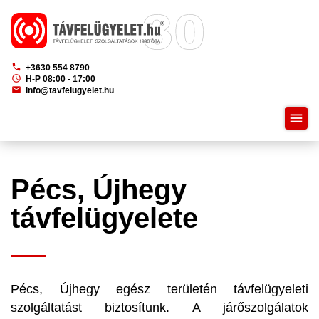
phone
+3630 554 8790
schedule
H-P 08:00 - 17:00
mail
info@tavfelugyelet.hu
menu
Pécs, Újhegy
távfelügyelete
Pécs, Újhegy egész területén távfelügyeleti
szolgáltatást biztosítunk. A járőszolgálatok