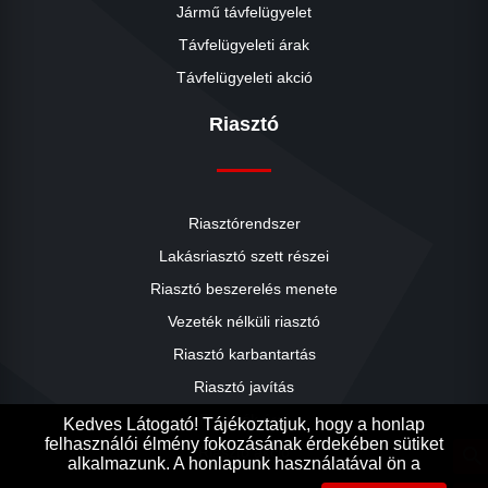
Jármű távfelügyelet
Távfelügyeleti árak
Távfelügyeleti akció
Riasztó
Riasztórendszer
Lakásriasztó szett részei
Riasztó beszerelés menete
close
Vezeték nélküli riasztó
Riasztó karbantartás
Riasztó javítás
Riasztók árai
Kedves Látogató! Tájékoztatjuk, hogy a honlap
felhasználói élmény fokozásának érdekében sütiket
Riasztó akció
search
alkalmazunk. A honlapunk használatával ön a