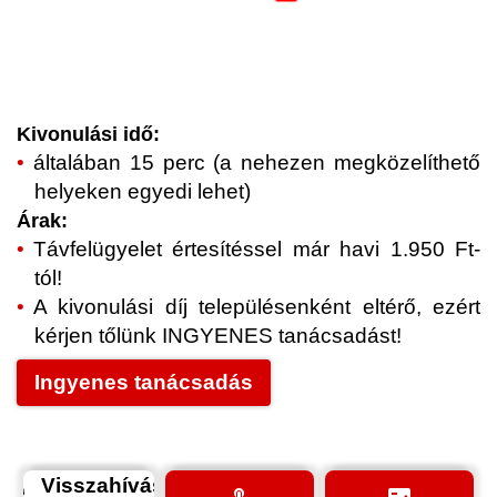
Kivonulási idő:
általában 15 perc (a nehezen megközelíthető
helyeken egyedi lehet)
Árak:
Távfelügyelet értesítéssel már havi 1.950 Ft-
tól!
A kivonulási díj településenként eltérő, ezért
kérjen tőlünk INGYENES tanácsadást!
Ingyenes tanácsadás
Visszahívás