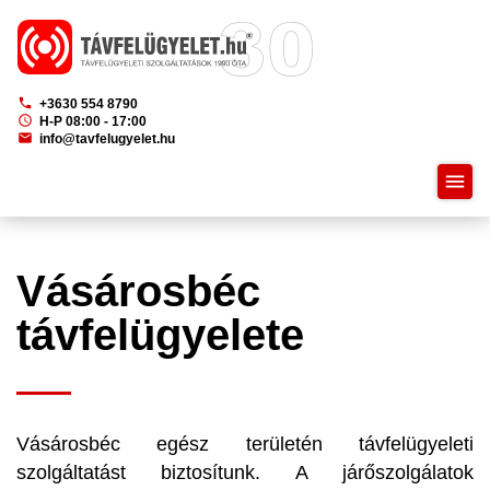
phone
+3630 554 8790
schedule
H-P 08:00 - 17:00
mail
info@tavfelugyelet.hu
menu
Vásárosbéc
távfelügyelete
Vásárosbéc egész területén távfelügyeleti
szolgáltatást biztosítunk. A járőszolgálatok