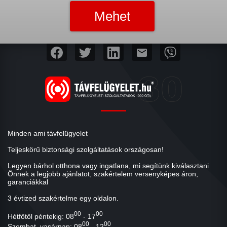
mail
Minden ami távfelügyelet
Teljeskörű biztonsági szolgáltatások országosan!
Legyen bárhol otthona vagy ingatlana, mi segítünk kiválasztani
Önnek a legjobb ajánlatot, szakértelem versenyképes áron,
garanciákkal
3 évtized szakértelme egy oldalon.
00
00
Hétfőtől péntekig: 08
- 17
00
00
Szombat, vasárnap: 08
- 12