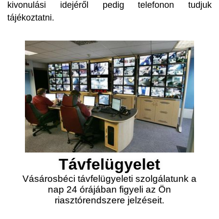
kivonulási idejéről pedig telefonon tudjuk
tájékoztatni.
Távfelügyelet
Vásárosbéci távfelügyeleti szolgálatunk a
nap 24 órájában figyeli az Ön
riasztórendszere jelzéseit.