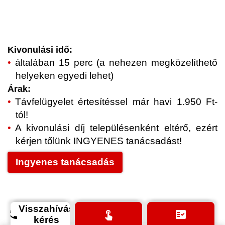
Kivonulási idő:
általában 15 perc (a nehezen megközelíthető
helyeken egyedi lehet)
Árak:
Távfelügyelet értesítéssel már havi 1.950 Ft-
tól!
A kivonulási díj településenként eltérő, ezért
kérjen tőlünk INGYENES tanácsadást!
Ingyenes tanácsadás
Visszahívás
phone
touch_app
fact_check
kérés