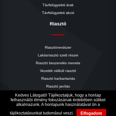
Távfelügyeleti árak
Távfelügyeleti akció
Riasztó
Riasztórendszer
Lakásriasztó szett részei
Riasztó beszerelés menete
close
Vezeték nélküli riasztó
Riasztó karbantartás
Riasztó javítás
Riasztók árai
Kedves Látogató! Tájékoztatjuk, hogy a honlap
felhasználói élmény fokozásának érdekében sütiket
Riasztó akció
search
alkalmazunk. A honlapunk használatával ön a
Ak
Ak
lightbulb
tájékoztatásunkat tudomásul veszi.
Elfogadom