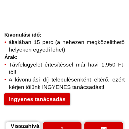
Kivonulási idő:
általában 15 perc (a nehezen megközelíthető
helyeken egyedi lehet)
Árak:
Távfelügyelet értesítéssel már havi 1.950 Ft-
tól!
A kivonulási díj településenként eltérő, ezért
kérjen tőlünk INGYENES tanácsadást!
Ingyenes tanácsadás
Visszahívás