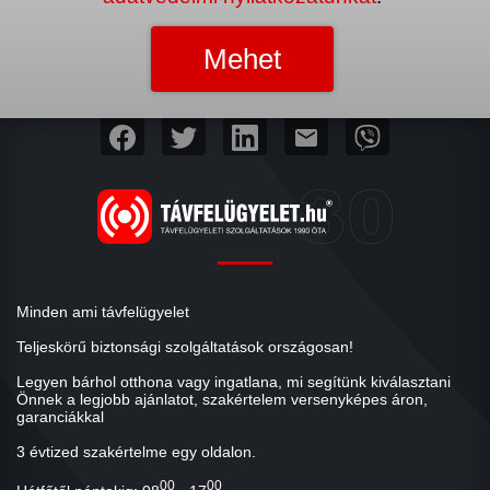
mail
Minden ami távfelügyelet
Teljeskörű biztonsági szolgáltatások országosan!
Legyen bárhol otthona vagy ingatlana, mi segítünk kiválasztani
Önnek a legjobb ajánlatot, szakértelem versenyképes áron,
garanciákkal
3 évtized szakértelme egy oldalon.
00
00