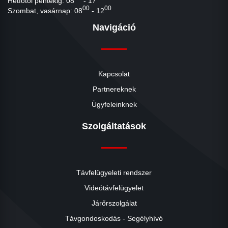
Hétfőtől péntekig: 08
- 17
00
00
Szombat, vasárnap: 08
- 12
Navigáció
Kapcsolat
Partnereknek
Ügyfeleinknek
Szolgáltatások
Távfelügyeleti rendszer
Videótávfelügyelet
Járőrszolgálat
Távgondoskodás - Segélyhívó