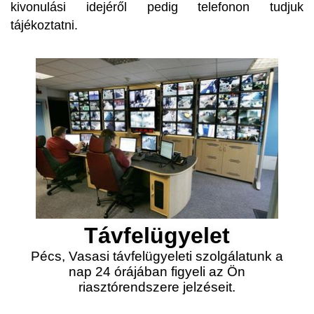
kivonulási idejéről pedig telefonon tudjuk
tájékoztatni.
Távfelügyelet
Pécs, Vasasi távfelügyeleti szolgálatunk a
nap 24 órájában figyeli az Ön
riasztórendszere jelzéseit.