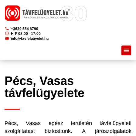
phone
+3630 554 8790
schedule
H-P 08:00 - 17:00
mail
info@tavfelugyelet.hu
menu
Pécs, Vasas
távfelügyelete
Pécs, Vasas egész területén távfelügyeleti
szolgáltatást biztosítunk. A járőszolgálatok