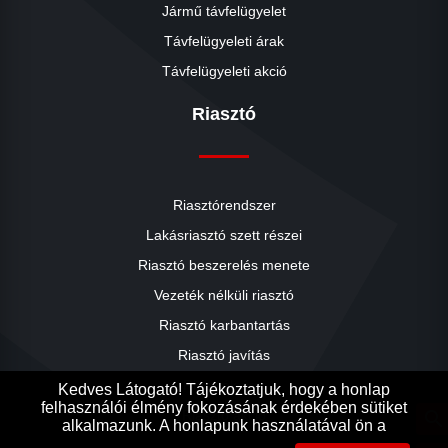
Jármű távfelügyelet
Távfelügyeleti árak
Távfelügyeleti akció
Riasztó
Riasztórendszer
Lakásriasztó szett részei
Riasztó beszerelés menete
close
Vezeték nélküli riasztó
Riasztó karbantartás
Riasztó javítás
Riasztók árai
Kedves Látogató! Tájékoztatjuk, hogy a honlap
felhasználói élmény fokozásának érdekében sütiket
Riasztó akció
search
alkalmazunk. A honlapunk használatával ön a