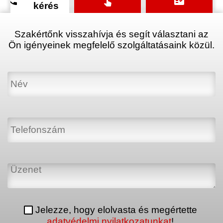
phone
touch_app
fact_check
kérés
Szakértőnk visszahívja és segít választani az
Ön igényeinek megfelelő szolgáltatásaink közül.
Jelezze, hogy elolvasta és megértette
adatvédelmi nyilatkozatunkat
!