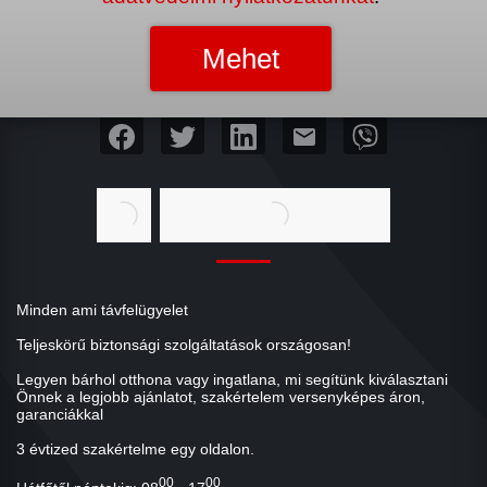
mail
Minden ami távfelügyelet
Teljeskörű biztonsági szolgáltatások országosan!
Legyen bárhol otthona vagy ingatlana, mi segítünk kiválasztani
Önnek a legjobb ajánlatot, szakértelem versenyképes áron,
garanciákkal
3 évtized szakértelme egy oldalon.
00
00