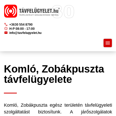
phone
+3630 554 8790
schedule
H-P 08:00 - 17:00
mail
info@tavfelugyelet.hu
menu
Komló, Zobákpuszta
távfelügyelete
Komló, Zobákpuszta egész területén távfelügyeleti
szolgáltatást biztosítunk. A járőszolgálatok