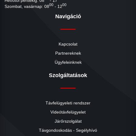
Hétfőtől péntekig: 08
- 17
00
00
Szombat, vasárnap: 08
- 12
Navigáció
Kapcsolat
Partnereknek
Ügyfeleinknek
Szolgáltatások
Távfelügyeleti rendszer
Videótávfelügyelet
Járőrszolgálat
Távgondoskodás - Segélyhívó