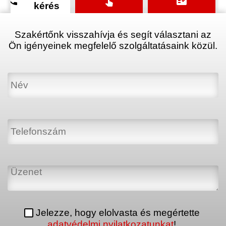
phone
touch_app
fact_check
kérés
Szakértőnk visszahívja és segít választani az
Ön igényeinek megfelelő szolgáltatásaink közül.
Jelezze, hogy elolvasta és megértette
adatvédelmi nyilatkozatunkat
!