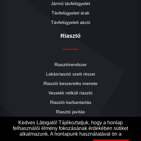
Jármű távfelügyelet
Távfelügyeleti árak
Távfelügyeleti akció
Riasztó
Riasztórendszer
Lakásriasztó szett részei
Riasztó beszerelés menete
close
Vezeték nélküli riasztó
Riasztó karbantartás
Riasztó javítás
Riasztók árai
Kedves Látogató! Tájékoztatjuk, hogy a honlap
felhasználói élmény fokozásának érdekében sütiket
Riasztó akció
search
alkalmazunk. A honlapunk használatával ön a