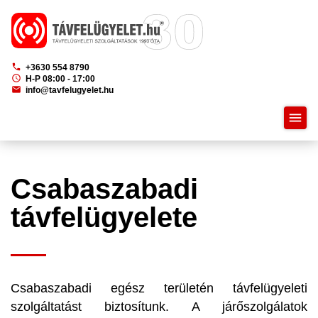
phone
+3630 554 8790
schedule
H-P 08:00 - 17:00
mail
info@tavfelugyelet.hu
menu
Csabaszabadi
távfelügyelete
Csabaszabadi egész területén távfelügyeleti
szolgáltatást biztosítunk. A járőszolgálatok