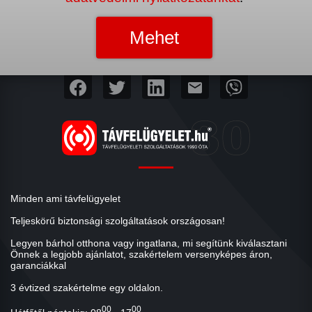
mail
Minden ami távfelügyelet
Teljeskörű biztonsági szolgáltatások országosan!
Legyen bárhol otthona vagy ingatlana, mi segítünk kiválasztani
Önnek a legjobb ajánlatot, szakértelem versenyképes áron,
garanciákkal
3 évtized szakértelme egy oldalon.
00
00