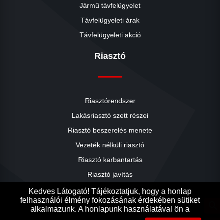
Jármű távfelügyelet
Távfelügyeleti árak
Távfelügyeleti akció
Riasztó
Riasztórendszer
Lakásriasztó szett részei
Riasztó beszerelés menete
close
Vezeték nélküli riasztó
Riasztó karbantartás
Riasztó javítás
Riasztók árai
Kedves Látogató! Tájékoztatjuk, hogy a honlap
felhasználói élmény fokozásának érdekében sütiket
Riasztó akció
search
alkalmazunk. A honlapunk használatával ön a