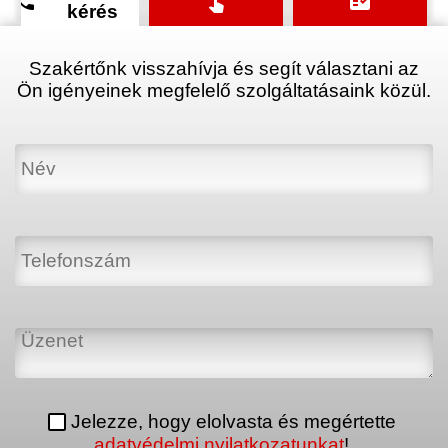
phone
touch_app
fact_check
kérés
Szakértőnk visszahívja és segít választani az
Ön igényeinek megfelelő szolgáltatásaink közül.
Jelezze, hogy elolvasta és megértette
adatvédelmi nyilatkozatunkat
!