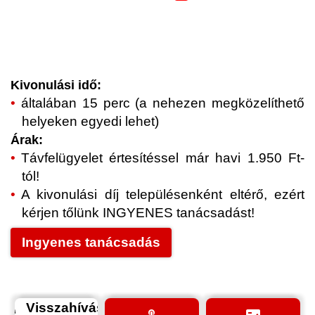
Kivonulási idő:
általában 15 perc (a nehezen megközelíthető
helyeken egyedi lehet)
Árak:
Távfelügyelet értesítéssel már havi 1.950 Ft-
tól!
A kivonulási díj településenként eltérő, ezért
kérjen tőlünk INGYENES tanácsadást!
Ingyenes tanácsadás
Visszahívás