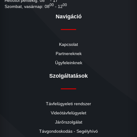
Hétfőtől péntekig: 08
- 17
00
00
Szombat, vasárnap: 08
- 12
Navigáció
Kapcsolat
Partnereknek
Ügyfeleinknek
Szolgáltatások
Távfelügyeleti rendszer
Videótávfelügyelet
Járőrszolgálat
Távgondoskodás - Segélyhívó