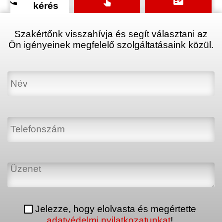
phone
touch_app
fact_check
kérés
Szakértőnk visszahívja és segít választani az
Ön igényeinek megfelelő szolgáltatásaink közül.
Jelezze, hogy elolvasta és megértette
adatvédelmi nyilatkozatunkat
!