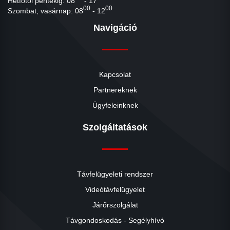
Hétfőtől péntekig: 08
- 17
00
00
Szombat, vasárnap: 08
- 12
Navigáció
Kapcsolat
Partnereknek
Ügyfeleinknek
Szolgáltatások
Távfelügyeleti rendszer
Videótávfelügyelet
Járőrszolgálat
Távgondoskodás - Segélyhívó