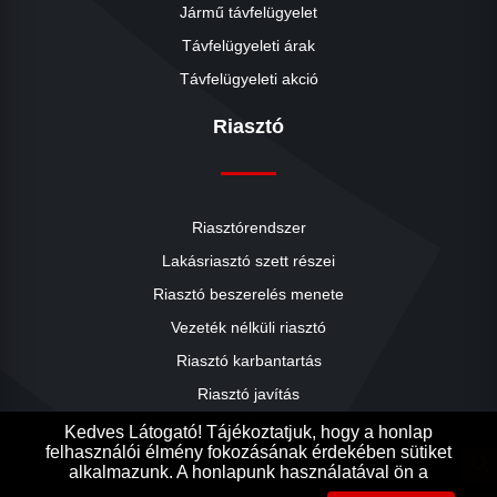
Jármű távfelügyelet
Távfelügyeleti árak
Távfelügyeleti akció
Riasztó
Riasztórendszer
Lakásriasztó szett részei
Riasztó beszerelés menete
close
Vezeték nélküli riasztó
Riasztó karbantartás
Riasztó javítás
Riasztók árai
Kedves Látogató! Tájékoztatjuk, hogy a honlap
felhasználói élmény fokozásának érdekében sütiket
Riasztó akció
search
alkalmazunk. A honlapunk használatával ön a