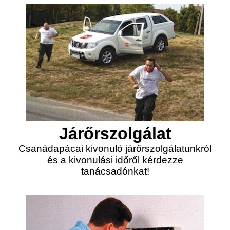
Járőrszolgálat
Csanádapácai kivonuló járőrszolgálatunkról
és a kivonulási időről kérdezze
tanácsadónkat!