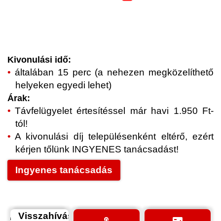
Kivonulási idő:
általában 15 perc (a nehezen megközelíthető
helyeken egyedi lehet)
Árak:
Távfelügyelet értesítéssel már havi 1.950 Ft-
tól!
A kivonulási díj településenként eltérő, ezért
kérjen tőlünk INGYENES tanácsadást!
Ingyenes tanácsadás
Visszahívás