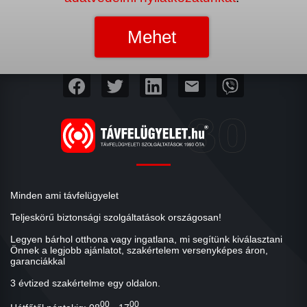
mail
Minden ami távfelügyelet
Teljeskörű biztonsági szolgáltatások országosan!
Legyen bárhol otthona vagy ingatlana, mi segítünk kiválasztani
Önnek a legjobb ajánlatot, szakértelem versenyképes áron,
garanciákkal
3 évtized szakértelme egy oldalon.
00
00