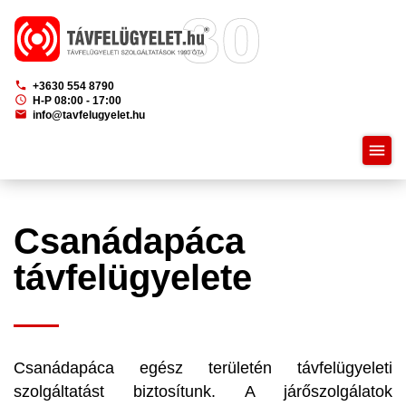
phone
+3630 554 8790
schedule
H-P 08:00 - 17:00
mail
info@tavfelugyelet.hu
menu
Csanádapáca
távfelügyelete
Csanádapáca egész területén távfelügyeleti
szolgáltatást biztosítunk. A járőszolgálatok