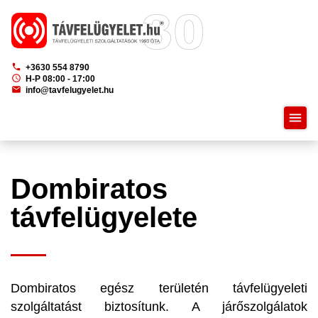
phone
+3630 554 8790
schedule
H-P 08:00 - 17:00
mail
info@tavfelugyelet.hu
menu
Dombiratos
távfelügyelete
Dombiratos egész területén távfelügyeleti
szolgáltatást biztosítunk. A járőszolgálatok