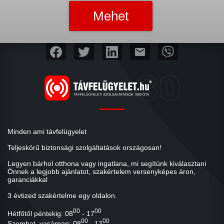
mail
Minden ami távfelügyelet
Teljeskörű biztonsági szolgáltatások országosan!
Legyen bárhol otthona vagy ingatlana, mi segítünk kiválasztani
Önnek a legjobb ajánlatot, szakértelem versenyképes áron,
garanciákkal
3 évtized szakértelme egy oldalon.
00
00
Hétfőtől péntekig: 08
- 17
00
00
Szombat, vasárnap: 08
- 12