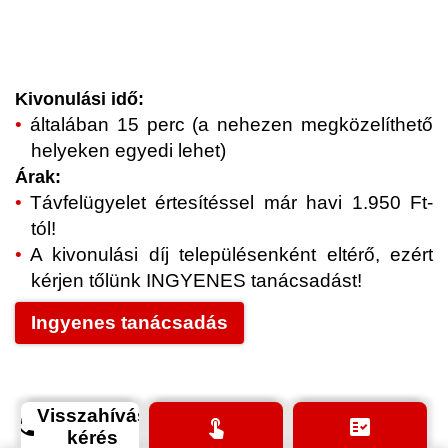
Kivonulási idő:
általában 15 perc (a nehezen megközelíthető
helyeken egyedi lehet)
Árak:
Távfelügyelet értesítéssel már havi 1.950 Ft-
tól!
A kivonulási díj településenként eltérő, ezért
kérjen tőlünk INGYENES tanácsadást!
Ingyenes tanácsadás
Visszahívás
phone
touch_app
fact_check
kérés