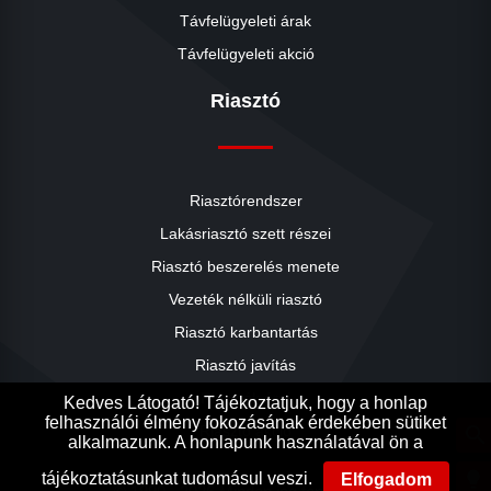
Távfelügyeleti árak
Távfelügyeleti akció
Riasztó
Riasztórendszer
Lakásriasztó szett részei
Riasztó beszerelés menete
close
Vezeték nélküli riasztó
Riasztó karbantartás
Riasztó javítás
Riasztók árai
Kedves Látogató! Tájékoztatjuk, hogy a honlap
felhasználói élmény fokozásának érdekében sütiket
Riasztó akció
search
alkalmazunk. A honlapunk használatával ön a
Ak
Ak
lightbulb
tájékoztatásunkat tudomásul veszi.
Elfogadom