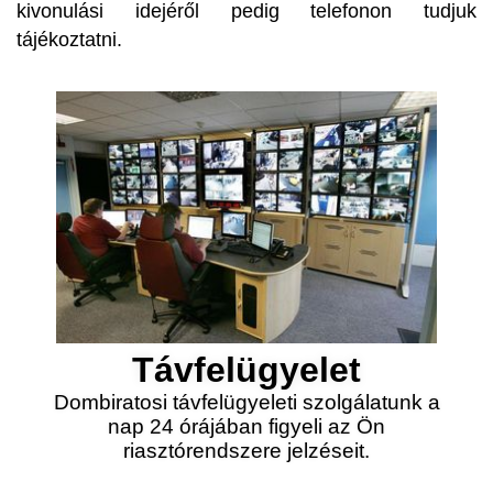
kivonulási idejéről pedig telefonon tudjuk
tájékoztatni.
Távfelügyelet
Dombiratosi távfelügyeleti szolgálatunk a
nap 24 órájában figyeli az Ön
riasztórendszere jelzéseit.