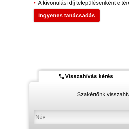
A kivonulási díj településenként elt
Ingyenes tanácsadás
phone
Visszahívás kérés
Szakértőnk visszahív