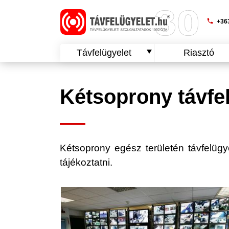
phone
+363
Távfelügyelet
Riasztó
Kétsoprony távfe
Kétsoprony egész területén távfelügyel
tájékoztatni.