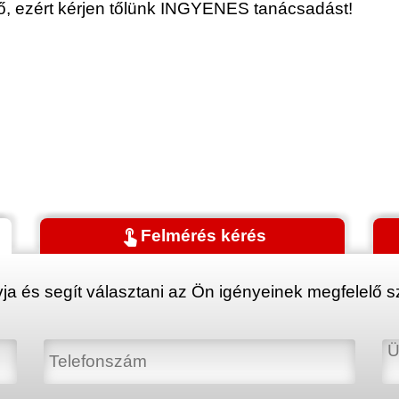
érő, ezért kérjen tőlünk INGYENES tanácsadást!
touch_app
Felmérés kérés
ja és segít választani az Ön igényeinek megfelelő sz