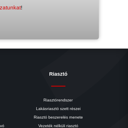
ozatunkat
!
Riasztó
Riasztórendszer
Lakásriasztó szett részei
Riasztó beszerelés menete
close
ívó
Vezeték nélküli riasztó