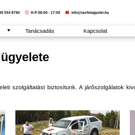
schedule
mail
0 554 8790
H-P 08:00 - 17:00
info@tavfelugyelet.hu
Tanácsadás
Kapcsolat
lügyelete
eti szolgáltatást biztosítunk. A járőszolgálatok kiv