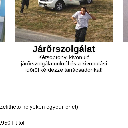
Járőrszolgálat
Kétsopronyi kivonuló
járőrszolgálatunkról és a kivonulási
időről kérdezze tanácsadónkat!
elíthető helyeken egyedi lehet)
950 Ft-tól!