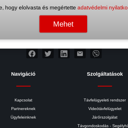
e, hogy elolvasta és megértette
adatvédelmi nyilatk
mail
Navigáció
Szolgáltatások
Kapcsolat
Távfelügyeleti rendszer
Partnereknek
Videótávfelügyelet
Ügyfeleinknek
Járőrszolgálat
Távgondoskodás - Segélyh