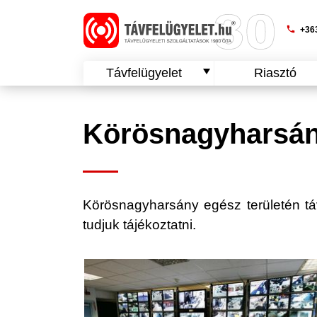
phone
+363
Távfelügyelet
Riasztó
Körösnagyharsány
Körösnagyharsány egész területén távfe
tudjuk tájékoztatni.