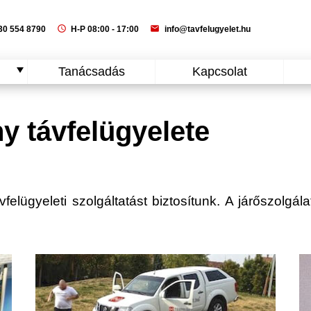
schedule
mail
0 554 8790
H-P 08:00 - 17:00
info@tavfelugyelet.hu
Tanácsadás
Kapcsolat
 távfelügyelete
lügyeleti szolgáltatást biztosítunk. A járőszolgála