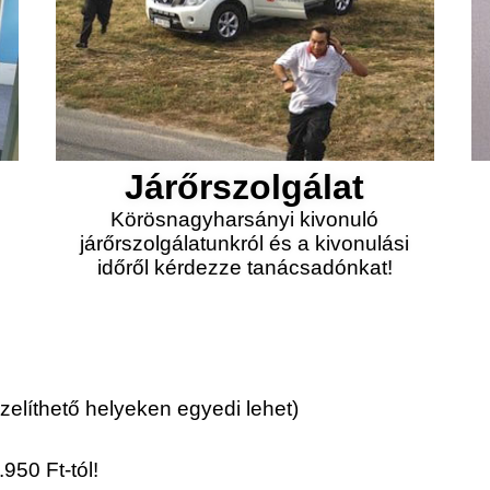
Járőrszolgálat
Körösnagyharsányi kivonuló
járőrszolgálatunkról és a kivonulási
időről kérdezze tanácsadónkat!
elíthető helyeken egyedi lehet)
950 Ft-tól!