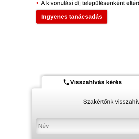
A kivonulási díj településenként elt
Ingyenes tanácsadás
phone
Visszahívás kérés
Szakértőnk visszahív