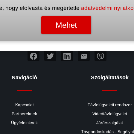
e, hogy elolvasta és megértette
adatvédelmi nyilatk
mail
Navigáció
Szolgáltatások
Kapcsolat
Távfelügyeleti rendszer
Partnereknek
Videótávfelügyelet
Ügyfeleinknek
Járőrszolgálat
Távgondoskodás - Segélyh