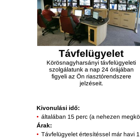
Távfelügyelet
Körösnagyharsányi távfelügyeleti
szolgálatunk a nap 24 órájában
figyeli az Ön riasztórendszere
jelzéseit.
Kivonulási idő:
általában 15 perc (a nehezen megköz
Árak:
Távfelügyelet értesítéssel már havi 1.