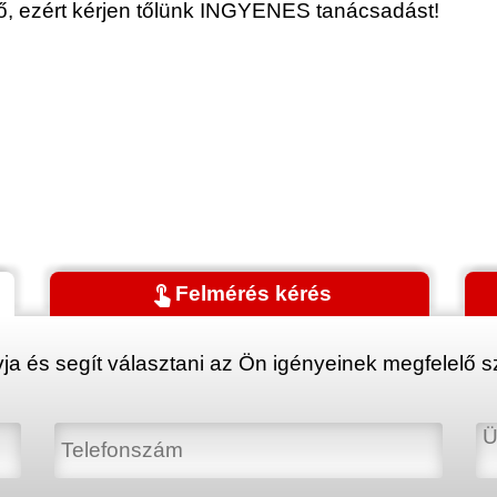
érő, ezért kérjen tőlünk INGYENES tanácsadást!
touch_app
Felmérés kérés
ja és segít választani az Ön igényeinek megfelelő sz