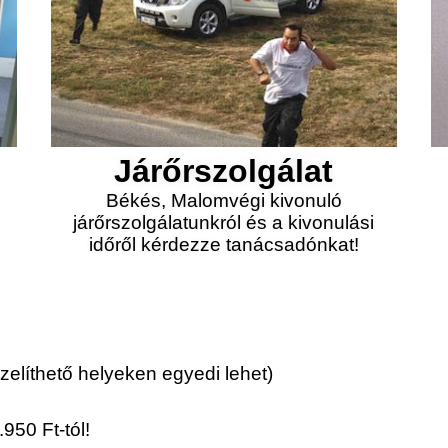
Járőrszolgálat
Békés, Malomvégi kivonuló
járőrszolgálatunkról és a kivonulási
időről kérdezze tanácsadónkat!
elíthető helyeken egyedi lehet)
950 Ft-tól!