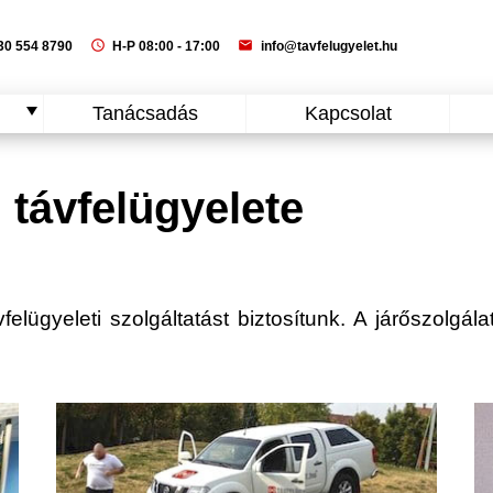
schedule
mail
0 554 8790
H-P 08:00 - 17:00
info@tavfelugyelet.hu
Tanácsadás
Kapcsolat
távfelügyelete
lügyeleti szolgáltatást biztosítunk. A járőszolgálat