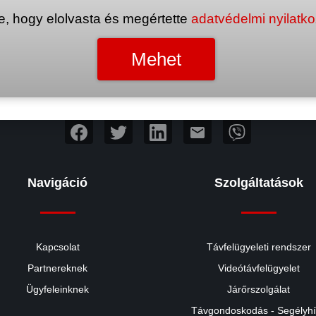
e, hogy elolvasta és megértette
adatvédelmi nyilatk
mail
Navigáció
Szolgáltatások
Kapcsolat
Távfelügyeleti rendszer
Partnereknek
Videótávfelügyelet
Ügyfeleinknek
Járőrszolgálat
Távgondoskodás - Segélyh