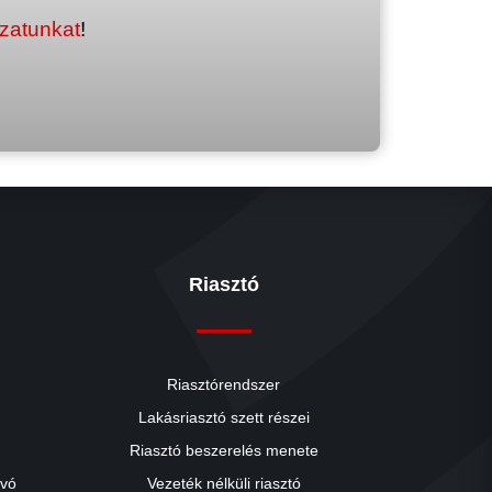
ozatunkat
!
Riasztó
Riasztórendszer
Lakásriasztó szett részei
Riasztó beszerelés menete
close
ívó
Vezeték nélküli riasztó