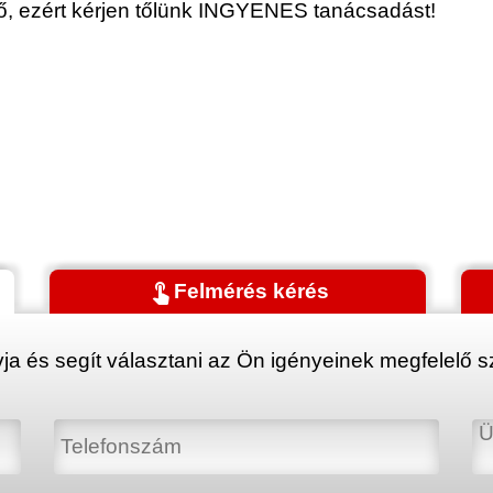
érő, ezért kérjen tőlünk INGYENES tanácsadást!
touch_app
Felmérés kérés
ja és segít választani az Ön igényeinek megfelelő sz