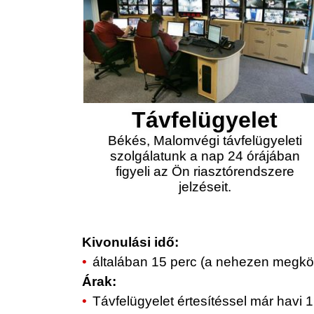
Távfelügyelet
Békés, Malomvégi távfelügyeleti
szolgálatunk a nap 24 órájában
figyeli az Ön riasztórendszere
jelzéseit.
Kivonulási idő:
általában 15 perc (a nehezen megköz
Árak:
Távfelügyelet értesítéssel már havi 1.