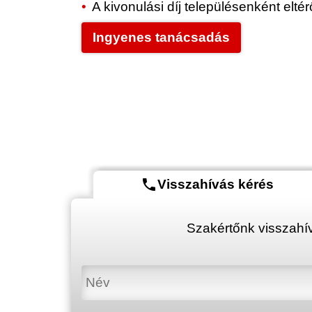
A kivonulási díj településenként elt
Ingyenes tanácsadás
phone
Visszahívás kérés
Szakértőnk visszahív