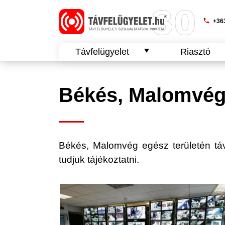
phone
+363
Távfelügyelet
Riasztó
Békés, Malomvég 
Békés, Malomvég egész területén távfe
tudjuk tájékoztatni.