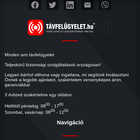
mail
Minden ami távfelügyelet
Teljeskörű biztonsági szolgáltatások országosan!
Legyen bárhol otthona vagy ingatlana, mi segítünk kiválasztani
Önnek a legjobb ajánlatot, szakértelem versenyképes áron,
garanciákkal
3 évtized szakértelme egy oldalon.
00
00
Hétfőtől péntekig: 08
- 17
00
00
Szombat, vasárnap: 08
- 12
Navigáció