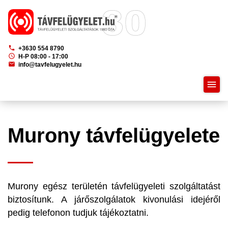
phone
+3630 554 8790
schedule
H-P 08:00 - 17:00
mail
info@tavfelugyelet.hu
menu
Murony távfelügyelete
Murony egész területén távfelügyeleti szolgáltatást
biztosítunk. A járőszolgálatok kivonulási idejéről
pedig telefonon tudjuk tájékoztatni.