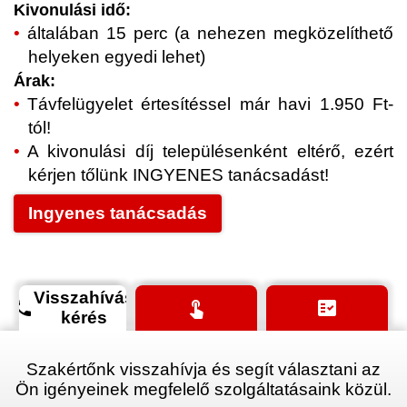
Kivonulási idő:
általában 15 perc (a nehezen megközelíthető
helyeken egyedi lehet)
Árak:
Távfelügyelet értesítéssel már havi 1.950 Ft-
tól!
A kivonulási díj településenként eltérő, ezért
kérjen tőlünk INGYENES tanácsadást!
Ingyenes tanácsadás
Visszahívás
phone
touch_app
fact_check
kérés
Szakértőnk visszahívja és segít választani az
Ön igényeinek megfelelő szolgáltatásaink közül.