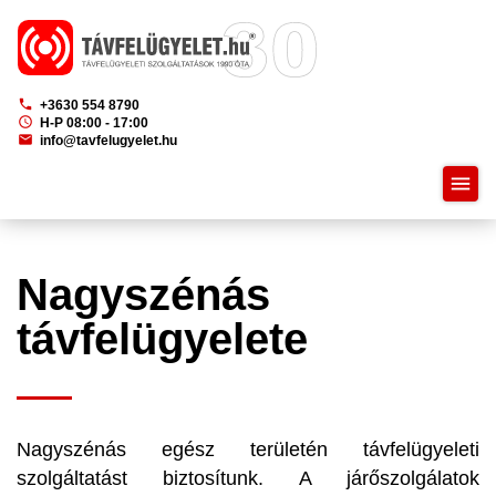
phone
+3630 554 8790
schedule
H-P 08:00 - 17:00
mail
info@tavfelugyelet.hu
menu
Nagyszénás
távfelügyelete
Nagyszénás egész területén távfelügyeleti
szolgáltatást biztosítunk. A járőszolgálatok