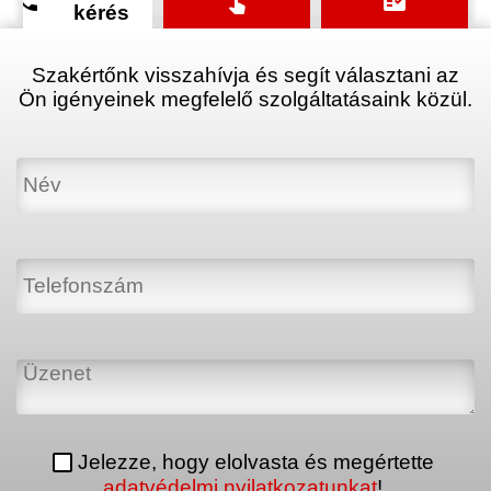
phone
touch_app
fact_check
kérés
Szakértőnk visszahívja és segít választani az
Ön igényeinek megfelelő szolgáltatásaink közül.
Jelezze, hogy elolvasta és megértette
adatvédelmi nyilatkozatunkat
!