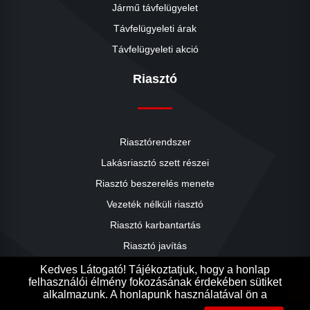
Jármű távfelügyelet
Távfelügyeleti árak
Távfelügyeleti akció
Riasztó
Riasztórendszer
Lakásriasztó szett részei
Riasztó beszerelés menete
close
Vezeték nélküli riasztó
Riasztó karbantartás
Riasztó javítás
Riasztók árai
Kedves Látogató! Tájékoztatjuk, hogy a honlap
felhasználói élmény fokozásának érdekében sütiket
Riasztó akció
search
alkalmazunk. A honlapunk használatával ön a