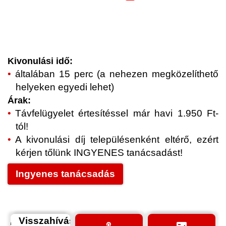
Kivonulási idő:
általában 15 perc (a nehezen megközelíthető
helyeken egyedi lehet)
Árak:
Távfelügyelet értesítéssel már havi 1.950 Ft-
tól!
A kivonulási díj településenként eltérő, ezért
kérjen tőlünk INGYENES tanácsadást!
Ingyenes tanácsadás
Visszahívás