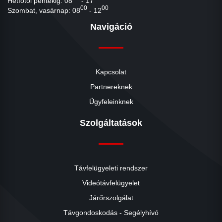
Hétfőtől péntekig: 08
- 17
00
00
Szombat, vasárnap: 08
- 12
Navigáció
Kapcsolat
Partnereknek
Ügyfeleinknek
Szolgáltatások
Távfelügyeleti rendszer
Videótávfelügyelet
Járőrszolgálat
Távgondoskodás - Segélyhívó