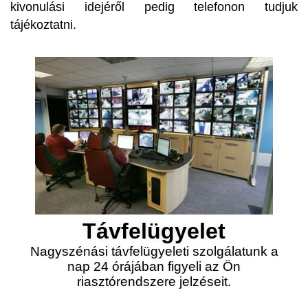
kivonulási idejéről pedig telefonon tudjuk
tájékoztatni.
Távfelügyelet
Nagyszénási távfelügyeleti szolgálatunk a
nap 24 órájában figyeli az Ön
riasztórendszere jelzéseit.