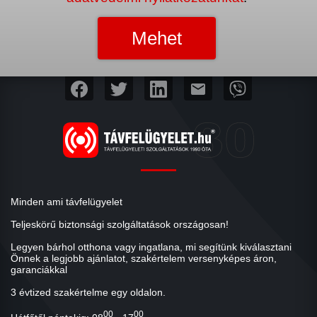
mail
Minden ami távfelügyelet
Teljeskörű biztonsági szolgáltatások országosan!
Legyen bárhol otthona vagy ingatlana, mi segítünk kiválasztani
Önnek a legjobb ajánlatot, szakértelem versenyképes áron,
garanciákkal
3 évtized szakértelme egy oldalon.
00
00