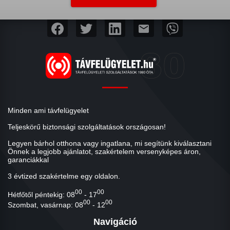
mail
Minden ami távfelügyelet
Teljeskörű biztonsági szolgáltatások országosan!
Legyen bárhol otthona vagy ingatlana, mi segítünk kiválasztani
Önnek a legjobb ajánlatot, szakértelem versenyképes áron,
garanciákkal
3 évtized szakértelme egy oldalon.
00
00
Hétfőtől péntekig: 08
- 17
00
00
Szombat, vasárnap: 08
- 12
Navigáció