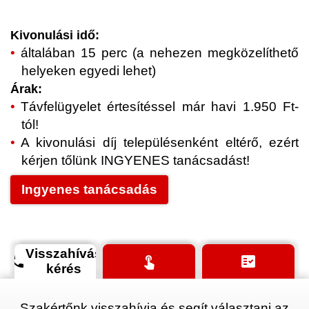
Kivonulási idő:
általában 15 perc (a nehezen megközelíthető
helyeken egyedi lehet)
Árak:
Távfelügyelet értesítéssel már havi 1.950 Ft-
tól!
A kivonulási díj településenként eltérő, ezért
kérjen tőlünk INGYENES tanácsadást!
Ingyenes tanácsadás
Visszahívás
phone
touch_app
fact_check
kérés
Szakértőnk visszahívja és segít választani az