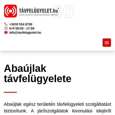
phone
+3630 554 8790
schedule
H-P 08:00 - 17:00
mail
info@tavfelugyelet.hu
menu
Abaújlak
távfelügyelete
Abaújlak egész területén távfelügyeleti szolgáltatást
biztosítunk. A járőszolgálatok kivonulási idejéről