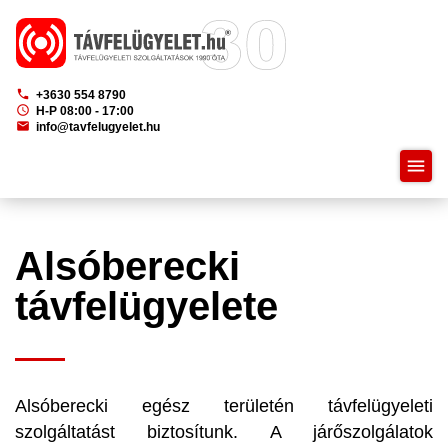
phone
+3630 554 8790
schedule
H-P 08:00 - 17:00
mail
info@tavfelugyelet.hu
menu
Alsóberecki
távfelügyelete
Alsóberecki egész területén távfelügyeleti
szolgáltatást biztosítunk. A járőszolgálatok