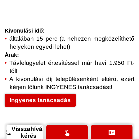
Kivonulási idő:
általában 15 perc (a nehezen megközelíthető
helyeken egyedi lehet)
Árak:
Távfelügyelet értesítéssel már havi 1.950 Ft-
tól!
A kivonulási díj településenként eltérő, ezért
kérjen tőlünk INGYENES tanácsadást!
Ingyenes tanácsadás
Visszahívás
phone
touch_app
fact_check
kérés