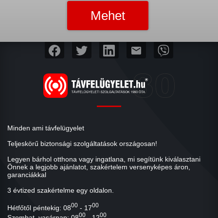
mail
Minden ami távfelügyelet
Teljeskörű biztonsági szolgáltatások országosan!
Legyen bárhol otthona vagy ingatlana, mi segítünk kiválasztani
Önnek a legjobb ajánlatot, szakértelem versenyképes áron,
garanciákkal
3 évtized szakértelme egy oldalon.
00
00
Hétfőtől péntekig: 08
- 17
00
00
Szombat, vasárnap: 08
- 12