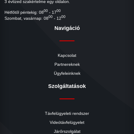
3 évtized szakértelme egy oldalon.
00
00
Hétfőtől péntekig: 08
- 17
00
00
Szombat, vasárnap: 08
- 12
Navigáció
Kapcsolat
Partnereknek
Ügyfeleinknek
Szolgáltatások
Távfelügyeleti rendszer
Videótávfelügyelet
Járőrszolgálat