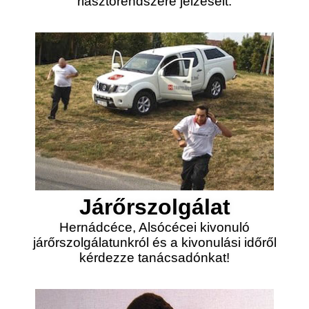
riasztórendszere jelzéseit.
Járőrszolgálat
Hernádcéce, Alsócécei kivonuló
járőrszolgálatunkról és a kivonulási időről
kérdezze tanácsadónkat!