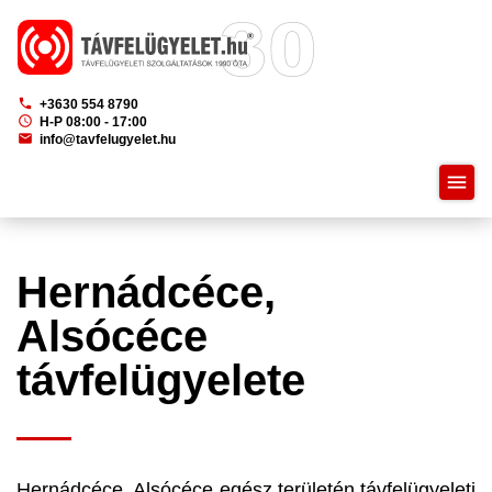
phone
+3630 554 8790
schedule
H-P 08:00 - 17:00
mail
info@tavfelugyelet.hu
menu
Hernádcéce,
Alsócéce
távfelügyelete
Hernádcéce, Alsócéce egész területén távfelügyeleti