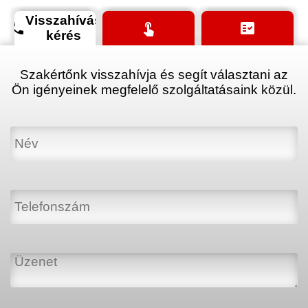
Visszahívás
phone
touch_app
fact_check
kérés
Szakértőnk visszahívja és segít választani az
Ön igényeinek megfelelő szolgáltatásaink közül.