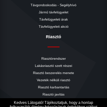
Távgondoskodás - Segélyhívó
Jármű távfelügyelet
Távfelügyeleti árak
Távfelügyeleti akció
Riasztó
Riasztórendszer
Lakásriasztó szett részei
Riasztó beszerelés menete
close
Vezeték nélküli riasztó
Riasztó karbantartás
Riasztó javítás
Riasztók árai
Kedves Látogató! Tájékoztatjuk, hogy a honlap
felhasználói élmény fokozásának érdekében sütiket