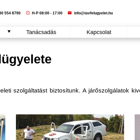
schedule
mail
0 554 8790
H-P 08:00 - 17:00
info@tavfelugyelet.hu
Tanácsadás
Kapcsolat
lügyelete
eti szolgáltatást biztosítunk. A járőszolgálatok kiv