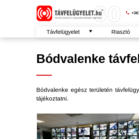
phone
+363
Távfelügyelet
Riasztó
Bódvalenke távfe
Bódvalenke egész területén távfelügyel
tájékoztatni.