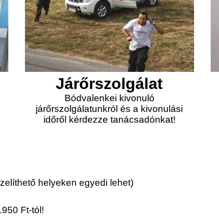
Járőrszolgálat
Bódvalenkei kivonuló
járőrszolgálatunkról és a kivonulási
időről kérdezze tanácsadónkat!
elíthető helyeken egyedi lehet)
950 Ft-tól!