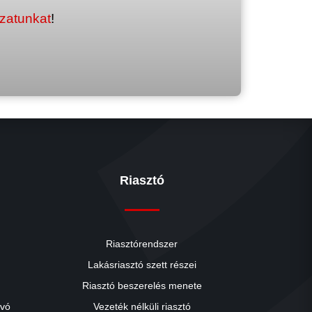
ozatunkat
!
Riasztó
Riasztórendszer
Lakásriasztó szett részei
Riasztó beszerelés menete
close
ívó
Vezeték nélküli riasztó