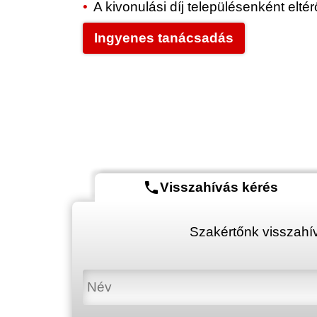
A kivonulási díj településenként elt
Ingyenes tanácsadás
phone
Visszahívás kérés
Szakértőnk visszahív