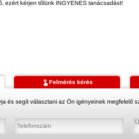
érő, ezért kérjen tőlünk INGYENES tanácsadást!
touch_app
Felmérés kérés
ja és segít választani az Ön igényeinek megfelelő sz