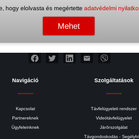
e, hogy elolvasta és megértette
adatvédelmi nyilatk
mail
Navigáció
Szolgáltatások
Kapcsolat
Távfelügyeleti rendszer
Partnereknek
Videótávfelügyelet
Ügyfeleinknek
Járőrszolgálat
Távgondoskodás - Segélyh