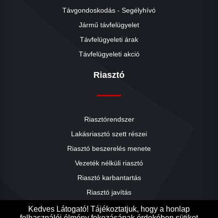
Távgondoskodás - Segélyhívó
Jármű távfelügyelet
Távfelügyeleti árak
Távfelügyeleti akció
Riasztó
Riasztórendszer
Lakásriasztó szett részei
Riasztó beszerelés menete
close
Vezeték nélküli riasztó
Riasztó karbantartás
Riasztó javítás
Riasztók árai
Kedves Látogató! Tájékoztatjuk, hogy a honlap
felhasználói élmény fokozásának érdekében sütiket