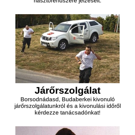
riasztórendszere jelzéseit.
Járőrszolgálat
Borsodnádasd, Budaberkei kivonuló
járőrszolgálatunkról és a kivonulási időről
kérdezze tanácsadónkat!