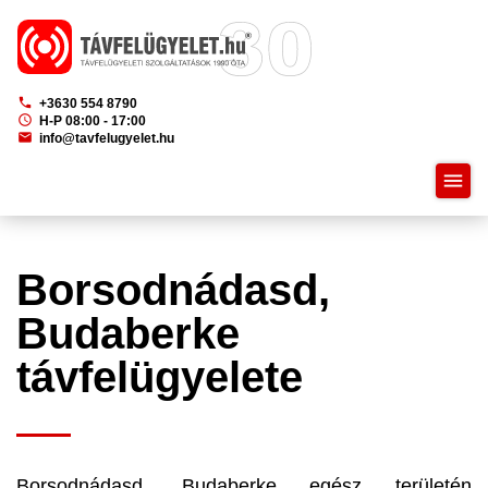
phone
+3630 554 8790
schedule
H-P 08:00 - 17:00
mail
info@tavfelugyelet.hu
menu
Borsodnádasd,
Budaberke
távfelügyelete
Borsodnádasd, Budaberke egész területén