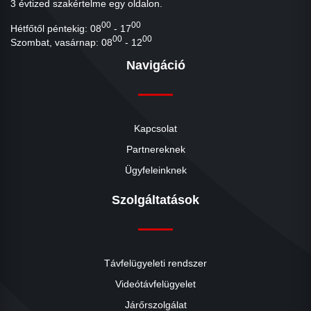
3 évtized szakértelme egy oldalon.
00
00
Hétfőtől péntekig: 08
- 17
00
00
Szombat, vasárnap: 08
- 12
Navigáció
Kapcsolat
Partnereknek
Ügyfeleinknek
Szolgáltatások
Távfelügyeleti rendszer
Videótávfelügyelet
Járőrszolgálat