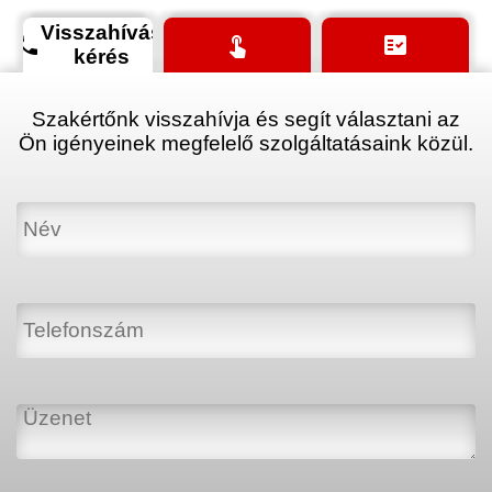
Visszahívás
phone
touch_app
fact_check
kérés
Szakértőnk visszahívja és segít választani az
Ön igényeinek megfelelő szolgáltatásaink közül.