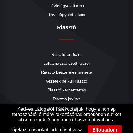
Távfelügyeleti árak
Távfelügyeleti akció
Riasztó
Riasztórendszer
Lakásriasztó szett részei
Riasztó beszerelés menete
close
Vezeték nélküli riasztó
Riasztó karbantartás
Riasztó javítás
Riasztók árai
Kedves Látogató! Tájékoztatjuk, hogy a honlap
felhasználói élmény fokozásának érdekében sütiket
Riasztó akció
search
alkalmazunk. A honlapunk használatával ön a
Ak
Ak
lightbulb
tájékoztatásunkat tudomásul veszi.
Elfogadom