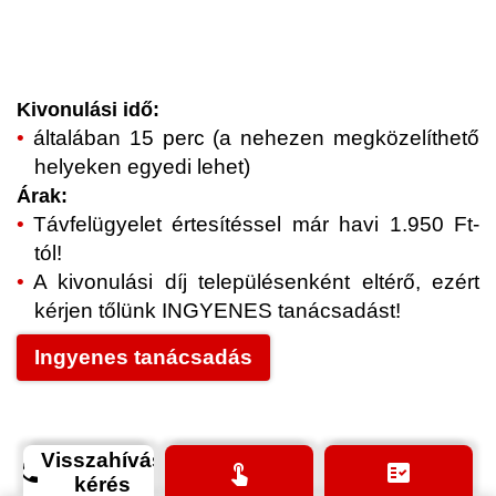
Kivonulási idő:
általában 15 perc (a nehezen megközelíthető
helyeken egyedi lehet)
Árak:
Távfelügyelet értesítéssel már havi 1.950 Ft-
tól!
A kivonulási díj településenként eltérő, ezért
kérjen tőlünk INGYENES tanácsadást!
Ingyenes tanácsadás
Visszahívás
phone
touch_app
fact_check
kérés