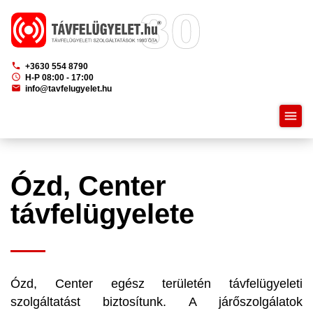
phone
+3630 554 8790
schedule
H-P 08:00 - 17:00
mail
info@tavfelugyelet.hu
menu
Ózd, Center
távfelügyelete
Ózd, Center egész területén távfelügyeleti
szolgáltatást biztosítunk. A járőszolgálatok